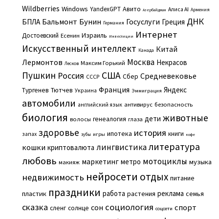
Wildberries
Windows
Авито
YandexGPT
Алиса AI
Армения
Азербайджан
ДНК
Бальмонт
Бунин
Госуслуги
БПЛА
Греция
Германия
Интернет
Израиль
Достоевский
Есенин
Инвестиции
Искусственный интеллект
Китай
Канада
Москва
Лермонтов
Некрасов
Максим Горький
Лесков
Пушкин
США
Россия
Средневековье
Сбер
СССР
Франция
Яндекс
Тургенев
Тютчев
Украина
Эммиграция
автомобили
английский язык
антивирус
безопасность
биология
животные
дети
генеалогия
волосы
глаза
здоровье
история
ипотека
книги
запах
игры
зубы
кофе
литература
лингвистика
кошки
криптовалюта
любовь
мотоциклы
маркетинг
метро
музыка
макияж
нейросети
отдых
недвижимость
питание
праздники
работа
реклама
пластик
растения
семья
сказка
социология
сон
спорт
сленг
солнце
соцсети