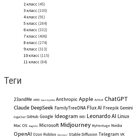
2 класс
(45)
3 класс
(103)
4 класс
(91)
5 класс
(284)
6 класс
(332)
7 класс
(406)
8 класс
(274)
9 класс
(313)
10 класс
(115)
11 класс
(84)
Теги
ChatGPT
Apple
Anthropic
23andMe
AMD
Artlist
AncestryDNA
Claude
DeepSeek
Flux AI
Freepik
FamilyTreeDNA
Gemini
Leonardo AI
Ideogram
Linux
Google
GitHub
IMEI
GigaChat
Midjourney
Microsoft
Mac OS
Nvidia
MyHeritage
Magnific
OpenAI
Telegram
Roblox
Stable Diffusion
Ozon
VK
SberJazz