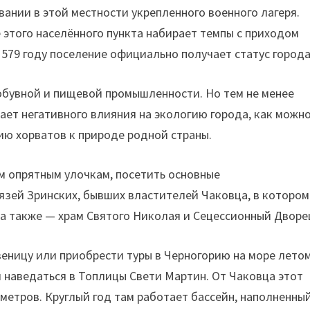
вании в этой местности укрепленного военного лагеря.
 этого населённого пункта набирает темпы с приходом
 1579 году поселение официально получает статус города
обувной и пищевой промышленности. Но тем не менее
ет негативного влияния на экологию города, как можн
ию хорватов к природе родной страны.
м опрятным улочкам, посетить основные
язей Зринских, бывших властителей Чаковца, в котором
а также — храм Святого Николая и Сецессионный Дворе
еницу или приобрести туры в Черногорию на море лето
м наведаться в Топлицы Свети Мартин. От Чаковца этот
метров. Круглый год там работает бассейн, наполненны