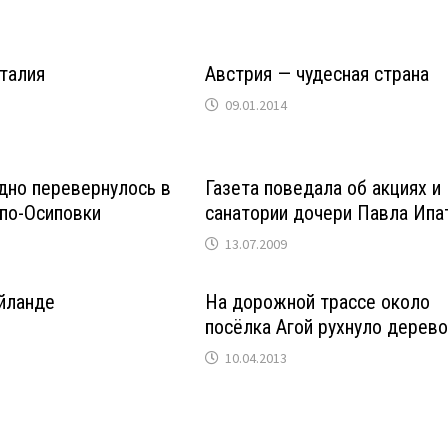
талия
Австрия — чудесная страна
09.01.2014
дно перевернулось в
Газета поведала об акциях и
по-Осиповки
санатории дочери Павла Ипа
13.07.2009
йланде
На дорожной трассе около
посёлка Агой рухнуло дерев
10.04.2013