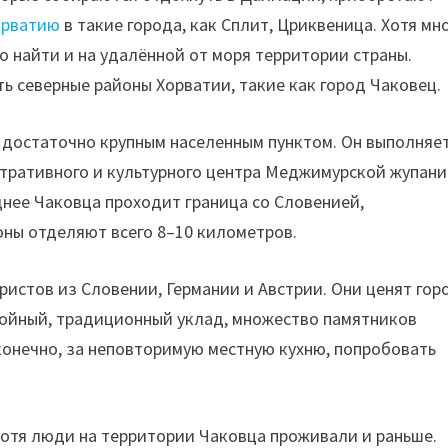
орватию
в такие города, как Сплит, Цриквеница. Хотя мн
о найти и на удалённой от моря территории страны.
ь северные районы Хорватии, такие как город Чаковец.
 достаточно крупным населенным пунктом. Он выполняе
ративного и культурного центра Меджимурской жупани
днее Чаковца проходит граница со Словенией,
зоны отделяют всего 8–10 километров.
ристов из Словении, Германии и Австрии. Они ценят гор
койный, традиционный уклад, множество памятников
конечно, за неповторимую местную кухню, попробовать
 хотя люди на территории Чаковца проживали и раньше.