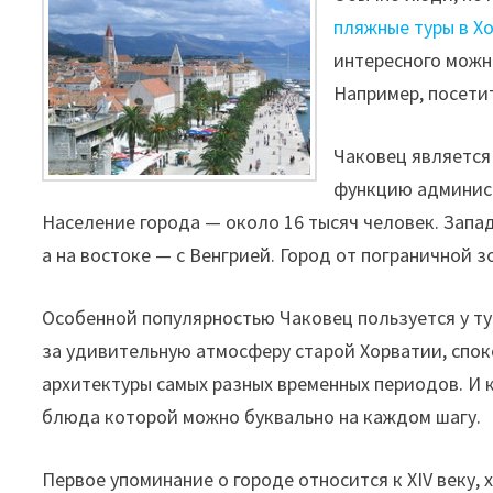
пляжные туры в Х
интересного можн
Например, посетит
Чаковец является
функцию админист
Население города — около 16 тысяч человек. Запа
а на востоке — с Венгрией. Город от пограничной 
Особенной популярностью Чаковец пользуется у ту
за удивительную атмосферу старой Хорватии, спо
архитектуры самых разных временных периодов. И 
блюда которой можно буквально на каждом шагу.
Первое упоминание о городе относится к XIV веку,