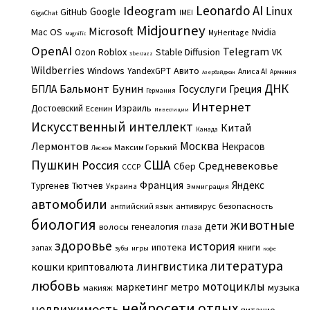
Leonardo AI
Ideogram
Linux
Google
GitHub
IMEI
GigaChat
Midjourney
Microsoft
Mac OS
Nvidia
MyHeritage
Magnific
OpenAI
Telegram
Roblox
Stable Diffusion
Ozon
VK
SberJazz
Wildberries
Windows
Авито
YandexGPT
Алиса AI
Армения
Азербайджан
ДНК
Бальмонт
Бунин
Госуслуги
БПЛА
Греция
Германия
Интернет
Израиль
Достоевский
Есенин
Инвестиции
Искусственный интеллект
Китай
Канада
Москва
Лермонтов
Некрасов
Максим Горький
Лесков
Пушкин
США
Россия
Средневековье
Сбер
СССР
Франция
Яндекс
Тургенев
Тютчев
Украина
Эммиграция
автомобили
английский язык
антивирус
безопасность
биология
животные
дети
генеалогия
волосы
глаза
здоровье
история
ипотека
книги
запах
игры
зубы
кофе
литература
лингвистика
кошки
криптовалюта
любовь
мотоциклы
маркетинг
метро
музыка
макияж
нейросети
отдых
недвижимость