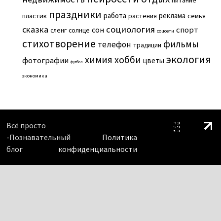
питание
праздники
работа
реклама
пластик
растения
семья
сказка
социология
сон
спорт
сленг
солнце
соцсети
стихотворение
фильмы
телефон
традиции
экология
химия
хобби
фотографии
цветы
футбол
экономика
Всё просто
-Познавательный
Политика
блог
конфиденциальности