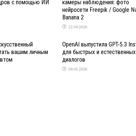
дров с помощью ИИ
камеры наблюдения: фото
нейросети Freepik / Google N
Banana 2
22.04.2026
скусственный
OpenAI выпустила GPT-5.3 Ins
тать вашим личным
для быстрых и естественных
евтом
диалогов
04.03.2026