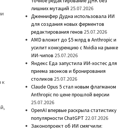
точное редактирование ДНК без
лишних мутаций
25.07.2026
ии
Дженнифер Дудна использовала ИИ
для создания новых ферментов
редактирования генов
25.07.2026
AMD вложит до $5 млрд в Anthropic и
усилит конкуренцию с Nvidia на рынке
ИИ-чипов
25.07.2026
Яндекс Еда запустила ИИ-хостес для
приема звонков и бронирования
столиков
25.07.2026
 к
Claude Opus 5 стал новым флагманом
Anthropic по цене прошлой версии
25.07.2026
й,
OpenAI впервые раскрыла статистику
популярности ChatGPT
22.07.2026
Законопроект об ИИ смягчили: