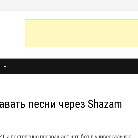
И
авать песни через Shazam
T и постепенно превращает чат-бот в универсальную