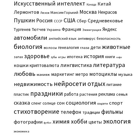
Искусственный интеллект
Китай
Канада
Москва
Лермонтов
Некрасов
Максим Горький
Лесков
Пушкин
США
Россия
Средневековье
Сбер
СССР
Франция
Яндекс
Тургенев
Тютчев
Украина
Эммиграция
автомобили
английский язык
антивирус
безопасность
биология
животные
дети
генеалогия
волосы
глаза
здоровье
история
ипотека
книги
запах
игры
зубы
кофе
литература
лингвистика
кошки
криптовалюта
любовь
мотоциклы
маркетинг
метро
музыка
макияж
нейросети
отдых
недвижимость
питание
праздники
работа
реклама
пластик
растения
семья
сказка
социология
сон
спорт
сленг
солнце
соцсети
стихотворение
фильмы
телефон
традиции
экология
химия
хобби
фотографии
цветы
футбол
экономика