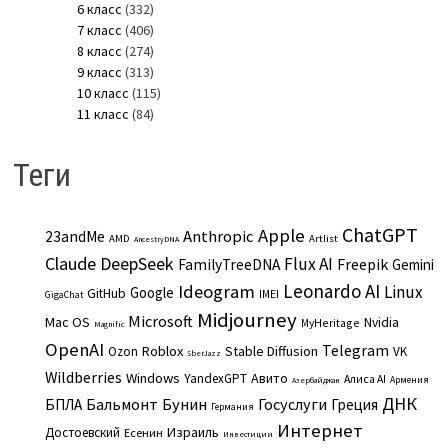
6 класс
(332)
7 класс
(406)
8 класс
(274)
9 класс
(313)
10 класс
(115)
11 класс
(84)
Теги
ChatGPT
Apple
Anthropic
23andMe
AMD
Artlist
AncestryDNA
Claude
DeepSeek
Flux AI
Freepik
FamilyTreeDNA
Gemini
Leonardo AI
Ideogram
Linux
Google
GitHub
IMEI
GigaChat
Midjourney
Microsoft
Mac OS
Nvidia
MyHeritage
Magnific
OpenAI
Telegram
Roblox
Stable Diffusion
Ozon
VK
SberJazz
Wildberries
Windows
Авито
YandexGPT
Алиса AI
Армения
Азербайджан
ДНК
Бальмонт
Бунин
Госуслуги
БПЛА
Греция
Германия
Интернет
Израиль
Достоевский
Есенин
Инвестиции