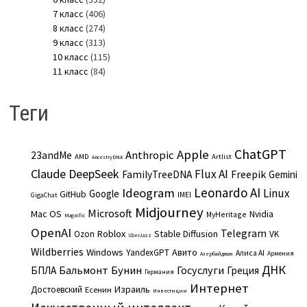
7 класс
(406)
8 класс
(274)
9 класс
(313)
10 класс
(115)
11 класс
(84)
Теги
ChatGPT
Apple
Anthropic
23andMe
AMD
Artlist
AncestryDNA
Claude
DeepSeek
Flux AI
Freepik
FamilyTreeDNA
Gemini
Leonardo AI
Ideogram
Linux
Google
GitHub
IMEI
GigaChat
Midjourney
Microsoft
Mac OS
Nvidia
MyHeritage
Magnific
OpenAI
Telegram
Roblox
Stable Diffusion
Ozon
VK
SberJazz
Wildberries
Windows
Авито
YandexGPT
Алиса AI
Армения
Азербайджан
ДНК
Бальмонт
Бунин
Госуслуги
БПЛА
Греция
Германия
Интернет
Израиль
Достоевский
Есенин
Инвестиции