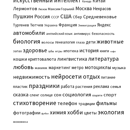
Искусственный интеллект
Китай
Канада
Москва
Лермонтов
Некрасов
Максим Горький
Лесков
Пушкин
США
Россия
Средневековье
Сбер
СССР
Франция
Яндекс
Тургенев
Тютчев
Украина
Эммиграция
автомобили
английский язык
антивирус
безопасность
биология
животные
дети
генеалогия
волосы
глаза
здоровье
история
ипотека
книги
запах
игры
зубы
кофе
литература
лингвистика
кошки
криптовалюта
любовь
мотоциклы
маркетинг
метро
музыка
макияж
нейросети
отдых
недвижимость
питание
праздники
работа
реклама
пластик
растения
семья
сказка
социология
сон
спорт
сленг
солнце
соцсети
стихотворение
фильмы
телефон
традиции
экология
химия
хобби
фотографии
цветы
футбол
экономика