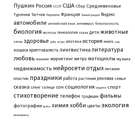
Пушкин
США
Россия
Средневековье
Сбер
СССР
Франция
Яндекс
Тургенев
Тютчев
Украина
Эммиграция
автомобили
английский язык
антивирус
безопасность
биология
животные
дети
генеалогия
волосы
глаза
здоровье
история
ипотека
книги
запах
игры
зубы
кофе
литература
лингвистика
кошки
криптовалюта
любовь
мотоциклы
маркетинг
метро
музыка
макияж
нейросети
отдых
недвижимость
питание
праздники
работа
реклама
пластик
растения
семья
сказка
социология
сон
спорт
сленг
солнце
соцсети
стихотворение
фильмы
телефон
традиции
экология
химия
хобби
фотографии
цветы
футбол
экономика