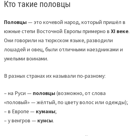
Кто такие половцы
Половцы
— это кочевой народ, который пришёл в
южные степи Восточной Европы примерно в
XI веке
.
Они говорили на тюркском языке, разводили
лошадей и овец, были отличными наездниками и
умелыми воинами.
В разных странах их называли по-разному:
– на Руси —
половцы
(возможно, от слова
«половый» — жёлтый, по цвету волос или одежды);
– в Европе —
куманы
;
– у венгров —
кунсы
.