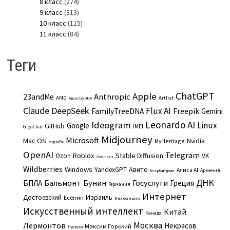
8 класс
(274)
9 класс
(313)
10 класс
(115)
11 класс
(84)
Теги
ChatGPT
Apple
Anthropic
23andMe
AMD
Artlist
AncestryDNA
Claude
DeepSeek
Flux AI
Freepik
FamilyTreeDNA
Gemini
Leonardo AI
Ideogram
Linux
Google
GitHub
IMEI
GigaChat
Midjourney
Microsoft
Mac OS
Nvidia
MyHeritage
Magnific
OpenAI
Telegram
Roblox
Stable Diffusion
Ozon
VK
SberJazz
Wildberries
Windows
Авито
YandexGPT
Алиса AI
Армения
Азербайджан
ДНК
Бальмонт
Бунин
Госуслуги
БПЛА
Греция
Германия
Интернет
Израиль
Достоевский
Есенин
Инвестиции
Искусственный интеллект
Китай
Канада
Москва
Лермонтов
Некрасов
Максим Горький
Лесков