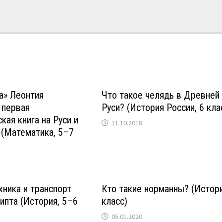
а» Леонтия
Что такое челядь в Древней
 первая
Руси? (История России, 6 кла
кая книга на Руси и
11.10.2018
 (Математика, 5–7
хника и транспорт
Кто такие норманны? (Истори
ипта (История, 5–6
класс)
05.01.2020