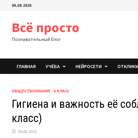
Перейти
06.08.2026
к
содержимому
Всё просто
Познавательный блог
ГЛАВНАЯ
УЧЁБА
НЕЙРОСЕТИ
ОТКЛИК
ОБЩЕСТВОЗНАНИЕ
/
6 КЛАСС
Гигиена и важность её со
класс)
30.08.2025