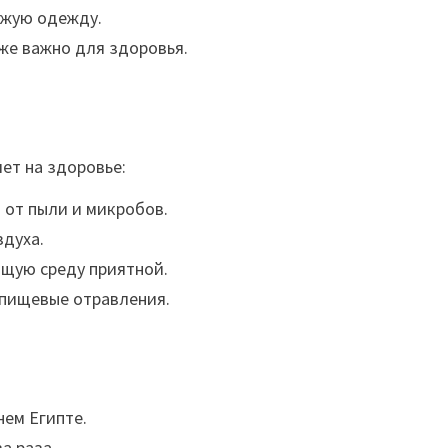
ежую одежду.
же важно для здоровья.
яет на здоровье:
 от пыли и микробов.
здуха.
щую среду приятной.
пищевые отравления.
нем Египте.
а раза.