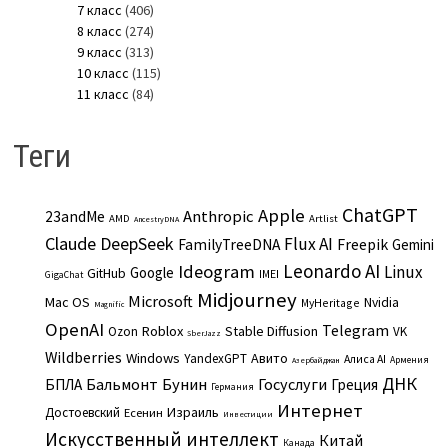
7 класс
(406)
8 класс
(274)
9 класс
(313)
10 класс
(115)
11 класс
(84)
Теги
ChatGPT
Apple
Anthropic
23andMe
AMD
Artlist
AncestryDNA
Claude
DeepSeek
Flux AI
Freepik
FamilyTreeDNA
Gemini
Leonardo AI
Ideogram
Linux
Google
GitHub
IMEI
GigaChat
Midjourney
Microsoft
Mac OS
Nvidia
MyHeritage
Magnific
OpenAI
Telegram
Roblox
Stable Diffusion
Ozon
VK
SberJazz
Wildberries
Windows
Авито
YandexGPT
Алиса AI
Армения
Азербайджан
ДНК
Бальмонт
Бунин
Госуслуги
БПЛА
Греция
Германия
Интернет
Израиль
Достоевский
Есенин
Инвестиции
Искусственный интеллект
Китай
Канада