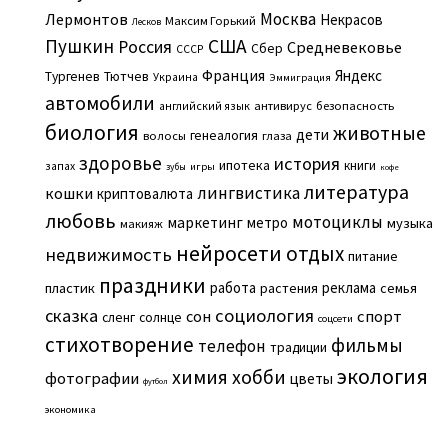
Москва
Лермонтов
Некрасов
Максим Горький
Лесков
Пушкин
США
Россия
Средневековье
Сбер
СССР
Франция
Яндекс
Тургенев
Тютчев
Украина
Эммиграция
автомобили
английский язык
антивирус
безопасность
биология
животные
дети
генеалогия
волосы
глаза
здоровье
история
ипотека
книги
запах
игры
зубы
кофе
литература
лингвистика
кошки
криптовалюта
любовь
мотоциклы
маркетинг
метро
музыка
макияж
нейросети
отдых
недвижимость
питание
праздники
работа
реклама
пластик
растения
семья
сказка
социология
сон
спорт
сленг
солнце
соцсети
стихотворение
фильмы
телефон
традиции
экология
химия
хобби
фотографии
цветы
футбол
экономика