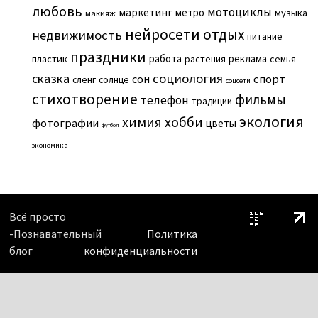
любовь
мотоциклы
маркетинг
метро
музыка
макияж
нейросети
отдых
недвижимость
питание
праздники
работа
реклама
пластик
растения
семья
сказка
социология
сон
спорт
сленг
солнце
соцсети
стихотворение
фильмы
телефон
традиции
экология
химия
хобби
фотографии
цветы
футбол
экономика
Всё просто
-Познавательный
Политика
блог
конфиденциальности