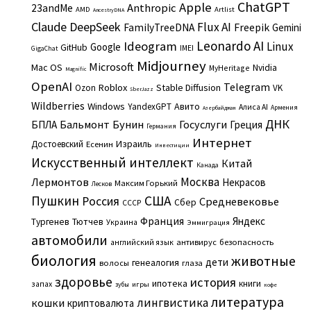
ChatGPT
Apple
Anthropic
23andMe
AMD
Artlist
AncestryDNA
Claude
DeepSeek
Flux AI
Freepik
FamilyTreeDNA
Gemini
Leonardo AI
Ideogram
Linux
Google
GitHub
IMEI
GigaChat
Midjourney
Microsoft
Mac OS
Nvidia
MyHeritage
Magnific
OpenAI
Telegram
Roblox
Stable Diffusion
Ozon
VK
SberJazz
Wildberries
Windows
Авито
YandexGPT
Алиса AI
Армения
Азербайджан
ДНК
Бальмонт
Бунин
Госуслуги
БПЛА
Греция
Германия
Интернет
Израиль
Достоевский
Есенин
Инвестиции
Искусственный интеллект
Китай
Канада
Москва
Лермонтов
Некрасов
Максим Горький
Лесков
Пушкин
США
Россия
Средневековье
Сбер
СССР
Франция
Яндекс
Тургенев
Тютчев
Украина
Эммиграция
автомобили
английский язык
антивирус
безопасность
биология
животные
дети
генеалогия
волосы
глаза
здоровье
история
ипотека
книги
запах
игры
зубы
кофе
литература
лингвистика
кошки
криптовалюта