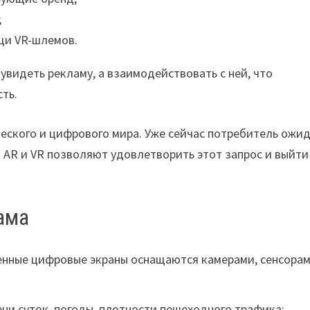
;
щи VR-шлемов.
видеть рекламу, а взаимодействовать с ней, что
ть.
еского и цифрового мира. Уже сейчас потребитель ожи
AR и VR позволяют удовлетворить этот запрос и выйти
ама
енные цифровые экраны оснащаются камерами, сенсорам
ни суток, погоды, плотности пешеходного трафика;