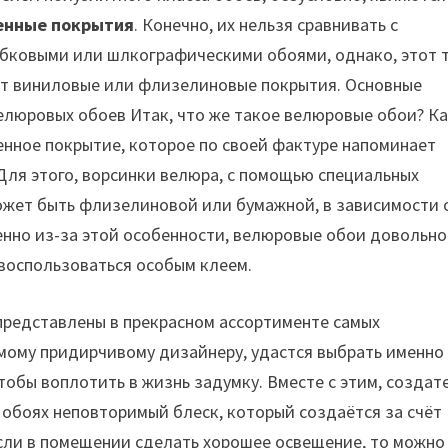
енные покрытия
. Конечно, их нельзя сравнивать с
бковыми или шлкографическими обоями, однако, этот 
т виниловые или флизелиновые покрытия. Основные
елюровых обоев Итак, что же такое велюровые обои? К
тенное покрытие, которое по своей фактуре напоминает
 Для этого, ворсинки велюра, с помощью специальных
может быть флизелиновой или бумажной, в зависимости 
енно из-за этой особенности, велюровые обои довольно
 воспользоваться особым клеем.
представлены в прекрасном ассортименте самых
мому придирчивому дизайнеру, удастся выбрать именно
тобы воплотить в жизнь задумку. Вместе с этим, создат
 обоях неповторимый блеск, который создаётся за счёт
 если в помещении сделать хорошее освещение, то можно