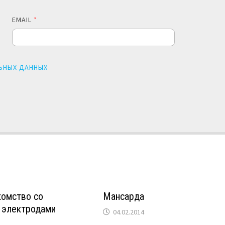
EMAIL
*
ЬНЫХ ДАННЫХ
комство со
Мансарда
 электродами
04.02.2014