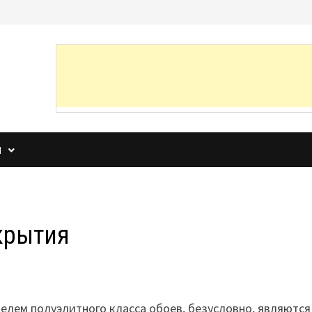
И
крытия
елем полуэлитного класса обоев, безусловно, являются