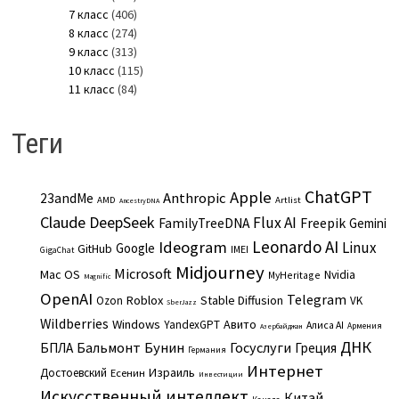
7 класс
(406)
8 класс
(274)
9 класс
(313)
10 класс
(115)
11 класс
(84)
Теги
ChatGPT
Apple
Anthropic
23andMe
AMD
Artlist
AncestryDNA
Claude
DeepSeek
Flux AI
Freepik
FamilyTreeDNA
Gemini
Leonardo AI
Ideogram
Linux
Google
GitHub
IMEI
GigaChat
Midjourney
Microsoft
Mac OS
Nvidia
MyHeritage
Magnific
OpenAI
Telegram
Roblox
Stable Diffusion
Ozon
VK
SberJazz
Wildberries
Windows
Авито
YandexGPT
Алиса AI
Армения
Азербайджан
ДНК
Бальмонт
Бунин
Госуслуги
БПЛА
Греция
Германия
Интернет
Израиль
Достоевский
Есенин
Инвестиции
Искусственный интеллект
Китай