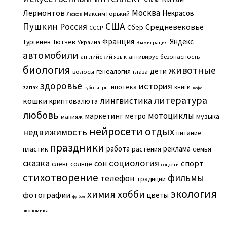
Канада
Москва
Лермонтов
Некрасов
Максим Горький
Лесков
Пушкин
США
Россия
Средневековье
Сбер
СССР
Франция
Яндекс
Тургенев
Тютчев
Украина
Эммиграция
автомобили
английский язык
антивирус
безопасность
биология
животные
дети
генеалогия
волосы
глаза
здоровье
история
ипотека
книги
запах
игры
зубы
кофе
литература
лингвистика
кошки
криптовалюта
любовь
мотоциклы
маркетинг
метро
музыка
макияж
нейросети
отдых
недвижимость
питание
праздники
работа
реклама
пластик
растения
семья
сказка
социология
сон
спорт
сленг
солнце
соцсети
стихотворение
фильмы
телефон
традиции
экология
химия
хобби
фотографии
цветы
футбол
экономика