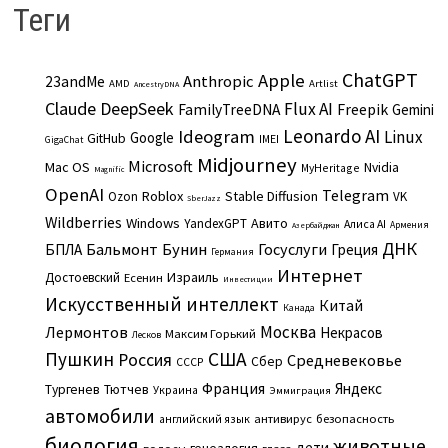
Теги
ChatGPT
Apple
Anthropic
23andMe
AMD
Artlist
AncestryDNA
Claude
DeepSeek
Flux AI
Freepik
FamilyTreeDNA
Gemini
Leonardo AI
Ideogram
Linux
Google
GitHub
IMEI
GigaChat
Midjourney
Microsoft
Mac OS
Nvidia
MyHeritage
Magnific
OpenAI
Telegram
Roblox
Stable Diffusion
Ozon
VK
SberJazz
Wildberries
Windows
Авито
YandexGPT
Алиса AI
Армения
Азербайджан
ДНК
Бальмонт
Бунин
Госуслуги
БПЛА
Греция
Германия
Интернет
Израиль
Достоевский
Есенин
Инвестиции
Искусственный интеллект
Китай
Канада
Москва
Лермонтов
Некрасов
Максим Горький
Лесков
Пушкин
США
Россия
Средневековье
Сбер
СССР
Франция
Яндекс
Тургенев
Тютчев
Украина
Эммиграция
автомобили
английский язык
антивирус
безопасность
биология
животные
дети