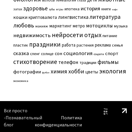
генеалогия
волосы
глаза
здоровье
история
ипотека
книги
запах
игры
зубы
кофе
литература
лингвистика
кошки
криптовалюта
любовь
мотоциклы
маркетинг
метро
музыка
макияж
нейросети
отдых
недвижимость
питание
праздники
работа
реклама
пластик
растения
семья
сказка
социология
сон
спорт
сленг
солнце
соцсети
стихотворение
фильмы
телефон
традиции
экология
химия
хобби
фотографии
цветы
футбол
экономика
Всё просто
-Познавательный
Политика
блог
конфиденциальности