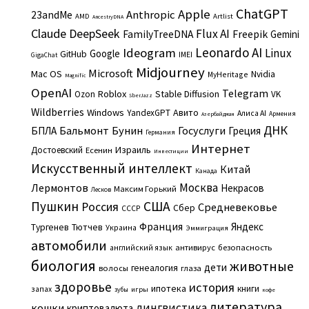
ChatGPT
Apple
Anthropic
23andMe
AMD
Artlist
AncestryDNA
Claude
DeepSeek
Flux AI
Freepik
FamilyTreeDNA
Gemini
Leonardo AI
Ideogram
Linux
Google
GitHub
IMEI
GigaChat
Midjourney
Microsoft
Mac OS
Nvidia
MyHeritage
Magnific
OpenAI
Telegram
Roblox
Stable Diffusion
Ozon
VK
SberJazz
Wildberries
Windows
Авито
YandexGPT
Алиса AI
Армения
Азербайджан
ДНК
Бальмонт
Бунин
Госуслуги
БПЛА
Греция
Германия
Интернет
Израиль
Достоевский
Есенин
Инвестиции
Искусственный интеллект
Китай
Канада
Москва
Лермонтов
Некрасов
Максим Горький
Лесков
Пушкин
США
Россия
Средневековье
Сбер
СССР
Франция
Яндекс
Тургенев
Тютчев
Украина
Эммиграция
автомобили
английский язык
антивирус
безопасность
биология
животные
дети
генеалогия
волосы
глаза
здоровье
история
ипотека
книги
запах
игры
зубы
кофе
литература
лингвистика
кошки
криптовалюта