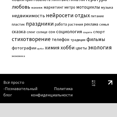
любовь
мотоциклы
маркетинг
метро
музыка
макияж
нейросети
отдых
недвижимость
питание
праздники
работа
реклама
пластик
растения
семья
сказка
социология
сон
спорт
сленг
солнце
соцсети
стихотворение
фильмы
телефон
традиции
экология
химия
хобби
фотографии
цветы
футбол
экономика
Всё просто
-Познавательный
Политика
блог
конфиденциальности