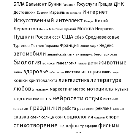
ДНК
Бальмонт
Бунин
Госуслуги
БПЛА
Греция
Германия
Интернет
Израиль
Достоевский
Есенин
Инвестиции
Искусственный интеллект
Китай
Канада
Москва
Лермонтов
Некрасов
Максим Горький
Лесков
Пушкин
США
Россия
Средневековье
Сбер
СССР
Франция
Яндекс
Тургенев
Тютчев
Украина
Эммиграция
автомобили
английский язык
антивирус
безопасность
биология
животные
дети
генеалогия
волосы
глаза
здоровье
история
ипотека
книги
запах
игры
зубы
кофе
литература
лингвистика
кошки
криптовалюта
любовь
мотоциклы
маркетинг
метро
музыка
макияж
нейросети
отдых
недвижимость
питание
праздники
работа
реклама
пластик
растения
семья
сказка
социология
сон
спорт
сленг
солнце
соцсети
стихотворение
фильмы
телефон
традиции