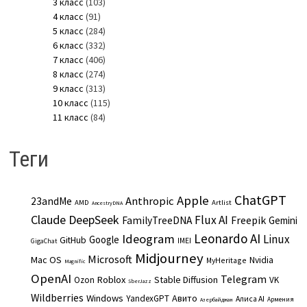
3 класс
(103)
4 класс
(91)
5 класс
(284)
6 класс
(332)
7 класс
(406)
8 класс
(274)
9 класс
(313)
10 класс
(115)
11 класс
(84)
Теги
ChatGPT
Apple
Anthropic
23andMe
AMD
Artlist
AncestryDNA
Claude
DeepSeek
Flux AI
Freepik
FamilyTreeDNA
Gemini
Leonardo AI
Ideogram
Linux
Google
GitHub
IMEI
GigaChat
Midjourney
Microsoft
Mac OS
Nvidia
MyHeritage
Magnific
OpenAI
Telegram
Roblox
Stable Diffusion
Ozon
VK
SberJazz
Wildberries
Windows
Авито
YandexGPT
Алиса AI
Армения
Азербайджан