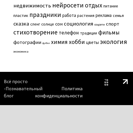
нейросети
отдых
недвижимость
питание
праздники
работа
реклама
пластик
растения
семья
сказка
социология
сон
спорт
сленг
солнце
соцсети
стихотворение
фильмы
телефон
традиции
экология
химия
хобби
фотографии
цветы
футбол
экономика
Всё просто
-Познавательный
Политика
блог
конфиденциальности