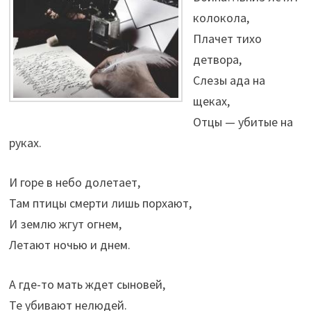
колокола,
Плачет тихо
детвора,
Слезы ада на
щеках,
Отцы — убитые на
руках.
И горе в небо долетает,
Там птицы смерти лишь порхают,
И землю жгут огнем,
Летают ночью и днем.
А где-то мать ждет сыновей,
Те убивают нелюдей.