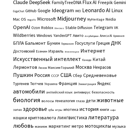
Claude
DeepSeek
Flux AI
Freepik
FamilyTreeDNA
Gemini
Leonardo AI
Ideogram
Linux
Google
GitHub
IMEI
GigaChat
Midjourney
Microsoft
Mac OS
Nvidia
MyHeritage
Magnific
OpenAI
Telegram
Roblox
Stable Diffusion
Ozon
VK
SberJazz
Wildberries
Windows
Авито
YandexGPT
Алиса AI
Армения
Азербайджан
ДНК
Бальмонт
Бунин
Госуслуги
БПЛА
Греция
Германия
Интернет
Израиль
Достоевский
Есенин
Инвестиции
Искусственный интеллект
Китай
Канада
Москва
Лермонтов
Некрасов
Максим Горький
Лесков
Пушкин
США
Россия
Средневековье
Сбер
СССР
Франция
Яндекс
Тургенев
Тютчев
Украина
Эммиграция
автомобили
английский язык
антивирус
безопасность
биология
животные
дети
генеалогия
волосы
глаза
здоровье
история
ипотека
книги
запах
игры
зубы
кофе
литература
лингвистика
кошки
криптовалюта
любовь
мотоциклы
маркетинг
метро
музыка
макияж