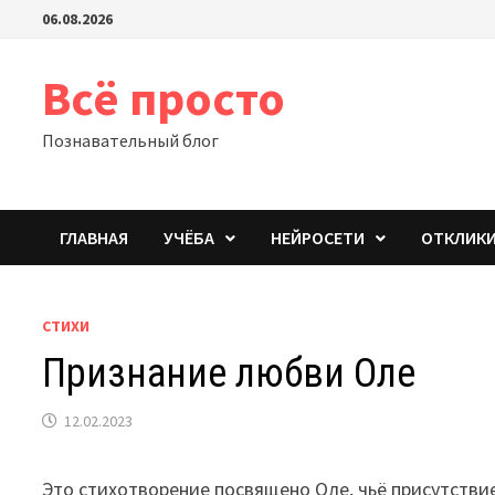
Перейти
06.08.2026
к
содержимому
Всё просто
Познавательный блог
ГЛАВНАЯ
УЧЁБА
НЕЙРОСЕТИ
ОТКЛИК
СТИХИ
Признание любви Оле
12.02.2023
Это стихотворение посвящено Оле, чьё присутстви