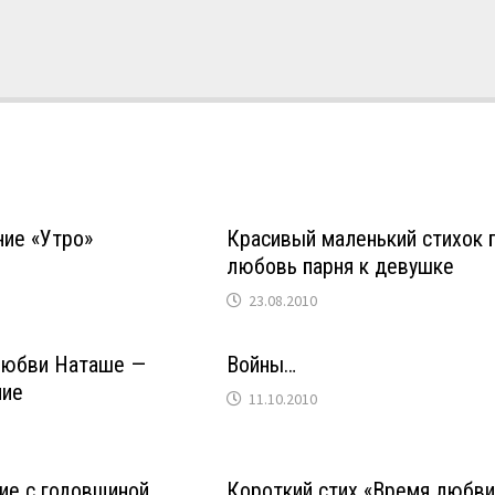
ние «Утро»
Красивый маленький стихок 
любовь парня к девушке
23.08.2010
любви Наташе —
Войны…
ние
11.10.2010
ие с годовщиной
Короткий стих «Время любви