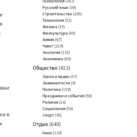
Психология
(367)
Русский язык
(36)
е
Строительство
(205)
Технология
(52)
я
Физика
(33)
я
Физкультура
(80)
Химия
(67)
Чаво?
(219)
Экология
(135)
Экономика
(80)
Общество
(413)
Закон и право
(57)
и
Знаменитости
(9)
авьи
Политика
(159)
Праздники и события
(58)
Религия
(14)
Социология
(56)
на в
Спорт
(45)
к
Отдых
(640)
Кино
(120)