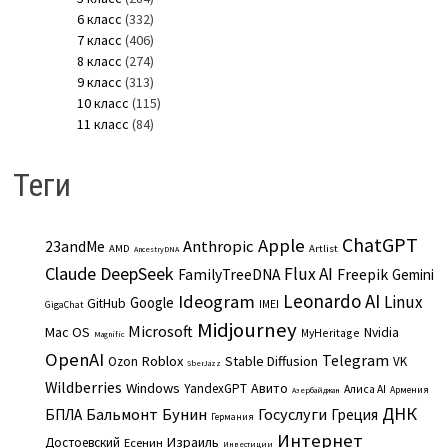
6 класс
(332)
7 класс
(406)
8 класс
(274)
9 класс
(313)
10 класс
(115)
11 класс
(84)
Теги
ChatGPT
Apple
Anthropic
23andMe
AMD
Artlist
AncestryDNA
Claude
DeepSeek
Flux AI
Freepik
FamilyTreeDNA
Gemini
Leonardo AI
Ideogram
Linux
Google
GitHub
IMEI
GigaChat
Midjourney
Microsoft
Mac OS
Nvidia
MyHeritage
Magnific
OpenAI
Telegram
Roblox
Stable Diffusion
Ozon
VK
SberJazz
Wildberries
Windows
Авито
YandexGPT
Алиса AI
Армения
Азербайджан
ДНК
Бальмонт
Бунин
Госуслуги
БПЛА
Греция
Германия
Интернет
Израиль
Достоевский
Есенин
Инвестиции