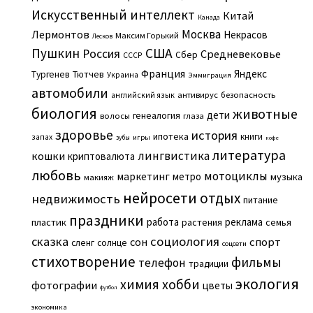
Искусственный интеллект
Китай
Канада
Москва
Лермонтов
Некрасов
Максим Горький
Лесков
Пушкин
США
Россия
Средневековье
Сбер
СССР
Франция
Яндекс
Тургенев
Тютчев
Украина
Эммиграция
автомобили
английский язык
антивирус
безопасность
биология
животные
дети
генеалогия
волосы
глаза
здоровье
история
ипотека
книги
запах
игры
зубы
кофе
литература
лингвистика
кошки
криптовалюта
любовь
мотоциклы
маркетинг
метро
музыка
макияж
нейросети
отдых
недвижимость
питание
праздники
работа
реклама
пластик
растения
семья
сказка
социология
сон
спорт
сленг
солнце
соцсети
стихотворение
фильмы
телефон
традиции
экология
химия
хобби
фотографии
цветы
футбол
экономика