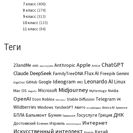
7 класс
(406)
8 класс
(274)
9 класс
(313)
10 класс
(115)
11 класс
(84)
Теги
ChatGPT
Apple
Anthropic
23andMe
AMD
Artlist
AncestryDNA
Claude
DeepSeek
Flux AI
Freepik
FamilyTreeDNA
Gemini
Leonardo AI
Ideogram
Linux
Google
GitHub
IMEI
GigaChat
Midjourney
Microsoft
Mac OS
Nvidia
MyHeritage
Magnific
OpenAI
Telegram
Roblox
Stable Diffusion
Ozon
VK
SberJazz
Wildberries
Windows
Авито
YandexGPT
Алиса AI
Армения
Азербайджан
ДНК
Бальмонт
Бунин
Госуслуги
БПЛА
Греция
Германия
Интернет
Израиль
Достоевский
Есенин
Инвестиции
Искусственный интеллект
Китай
Канада