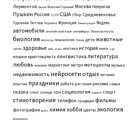
Москва
Лермонтов
Некрасов
Максим Горький
Лесков
Пушкин
США
Россия
Средневековье
Сбер
СССР
Франция
Яндекс
Тургенев
Тютчев
Украина
Эммиграция
автомобили
английский язык
антивирус
безопасность
биология
животные
дети
генеалогия
волосы
глаза
здоровье
история
ипотека
книги
запах
игры
зубы
кофе
литература
лингвистика
кошки
криптовалюта
любовь
мотоциклы
маркетинг
метро
музыка
макияж
нейросети
отдых
недвижимость
питание
праздники
работа
реклама
пластик
растения
семья
сказка
социология
сон
спорт
сленг
солнце
соцсети
стихотворение
фильмы
телефон
традиции
экология
химия
хобби
фотографии
цветы
футбол
экономика