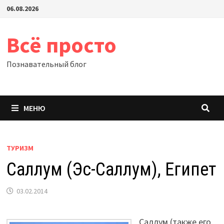
Перейти
06.08.2026
к
содержимому
Всё просто
Познавательный блог
МЕНЮ
ТУРИЗМ
Саллум (Эс-Саллум), Египет
03.02.2014
Саллум (также его