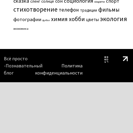
сказка
социология
сон
спорт
сленг
солнце
соцсети
стихотворение
фильмы
телефон
традиции
экология
химия
хобби
фотографии
цветы
футбол
экономика
Всё просто
-Познавательный
Политика
блог
конфиденциальности