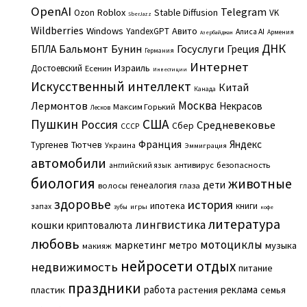
OpenAI
Telegram
Roblox
Stable Diffusion
Ozon
VK
SberJazz
Wildberries
Windows
Авито
YandexGPT
Алиса AI
Армения
Азербайджан
ДНК
Бальмонт
Бунин
Госуслуги
БПЛА
Греция
Германия
Интернет
Израиль
Достоевский
Есенин
Инвестиции
Искусственный интеллект
Китай
Канада
Москва
Лермонтов
Некрасов
Максим Горький
Лесков
Пушкин
США
Россия
Средневековье
Сбер
СССР
Франция
Яндекс
Тургенев
Тютчев
Украина
Эммиграция
автомобили
английский язык
антивирус
безопасность
биология
животные
дети
генеалогия
волосы
глаза
здоровье
история
ипотека
книги
запах
игры
зубы
кофе
литература
лингвистика
кошки
криптовалюта
любовь
мотоциклы
маркетинг
метро
музыка
макияж
нейросети
отдых
недвижимость
питание
праздники
работа
реклама
пластик
растения
семья