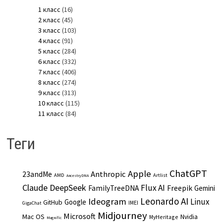
1 класс
(16)
2 класс
(45)
3 класс
(103)
4 класс
(91)
5 класс
(284)
6 класс
(332)
7 класс
(406)
8 класс
(274)
9 класс
(313)
10 класс
(115)
11 класс
(84)
Теги
ChatGPT
Apple
Anthropic
23andMe
AMD
Artlist
AncestryDNA
Claude
DeepSeek
Flux AI
Freepik
FamilyTreeDNA
Gemini
Leonardo AI
Ideogram
Linux
Google
GitHub
IMEI
GigaChat
Midjourney
Microsoft
Mac OS
Nvidia
MyHeritage
Magnific