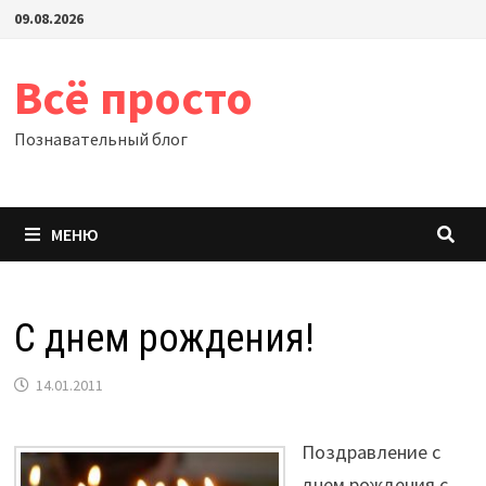
Перейти
09.08.2026
к
содержимому
Всё просто
Познавательный блог
МЕНЮ
С днем рождения!
14.01.2011
Поздравление с
днем рождения с