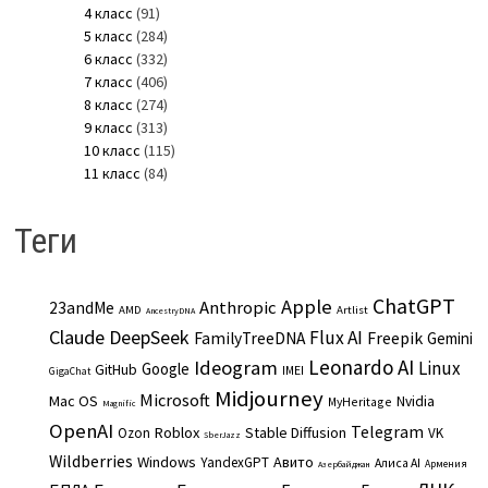
4 класс
(91)
5 класс
(284)
6 класс
(332)
7 класс
(406)
8 класс
(274)
9 класс
(313)
10 класс
(115)
11 класс
(84)
Теги
ChatGPT
Apple
Anthropic
23andMe
AMD
Artlist
AncestryDNA
Claude
DeepSeek
Flux AI
Freepik
FamilyTreeDNA
Gemini
Leonardo AI
Ideogram
Linux
Google
GitHub
IMEI
GigaChat
Midjourney
Microsoft
Mac OS
Nvidia
MyHeritage
Magnific
OpenAI
Telegram
Roblox
Stable Diffusion
Ozon
VK
SberJazz
Wildberries
Windows
Авито
YandexGPT
Алиса AI
Армения
Азербайджан