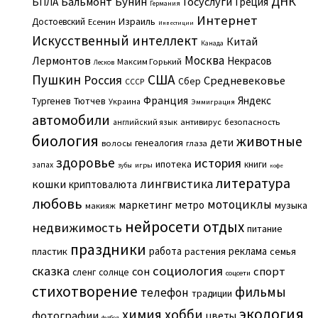
ДНК
Бальмонт
Бунин
Госуслуги
БПЛА
Греция
Германия
Интернет
Израиль
Достоевский
Есенин
Инвестиции
Искусственный интеллект
Китай
Канада
Москва
Лермонтов
Некрасов
Максим Горький
Лесков
Пушкин
США
Россия
Средневековье
Сбер
СССР
Франция
Яндекс
Тургенев
Тютчев
Украина
Эммиграция
автомобили
английский язык
антивирус
безопасность
биология
животные
дети
генеалогия
волосы
глаза
здоровье
история
ипотека
книги
запах
игры
зубы
кофе
литература
лингвистика
кошки
криптовалюта
любовь
мотоциклы
маркетинг
метро
музыка
макияж
нейросети
отдых
недвижимость
питание
праздники
работа
реклама
пластик
растения
семья
сказка
социология
сон
спорт
сленг
солнце
соцсети
стихотворение
фильмы
телефон
традиции
экология
химия
хобби
фотографии
цветы
футбол