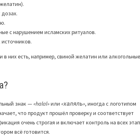
 желатин).
 дозах.
ю.
ные с нарушением исламских ритуалов.
 источников.
и в них есть, например, свиной желатин или алкогольны
а?
альный знак —
«halal»
или
«халяль»
, иногда с логотипом
ачает, что продукт прошёл проверку и соответствует
икация очень строгая и включает контроль на всех этап
ором всё готовится.