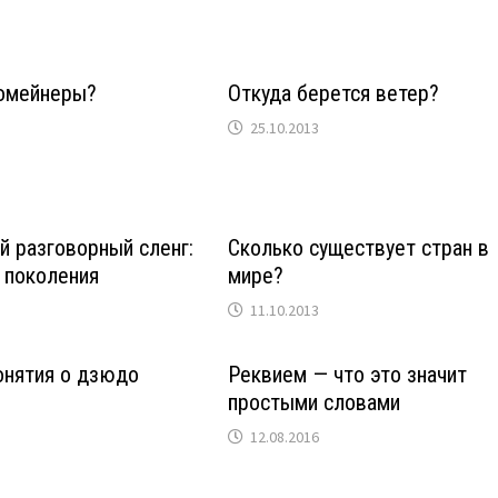
домейнеры?
Откуда берется ветер?
25.10.2013
 разговорный сленг:
Сколько существует стран в
 поколения
мире?
11.10.2013
онятия о дзюдо
Реквием — что это значит
простыми словами
12.08.2016