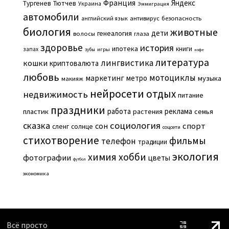
Франция
Яндекс
Тургенев
Тютчев
Украина
Эммиграция
автомобили
английский язык
антивирус
безопасность
биология
животные
дети
генеалогия
волосы
глаза
здоровье
история
ипотека
книги
запах
игры
зубы
кофе
литература
лингвистика
кошки
криптовалюта
любовь
мотоциклы
маркетинг
метро
музыка
макияж
нейросети
отдых
недвижимость
питание
праздники
работа
реклама
пластик
растения
семья
сказка
социология
сон
спорт
сленг
солнце
соцсети
стихотворение
фильмы
телефон
традиции
экология
химия
хобби
фотографии
цветы
футбол
экономика
Всё просто