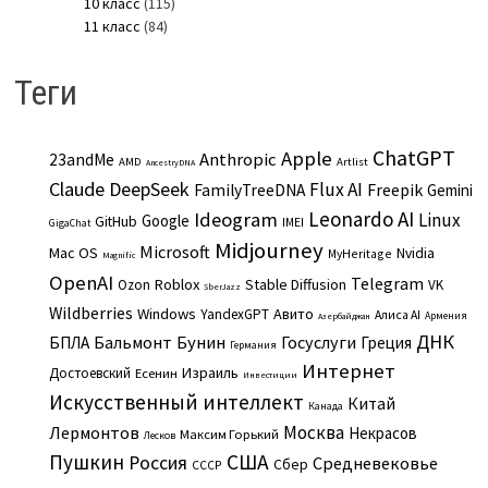
10 класс
(115)
11 класс
(84)
Теги
ChatGPT
Apple
Anthropic
23andMe
AMD
Artlist
AncestryDNA
Claude
DeepSeek
Flux AI
Freepik
FamilyTreeDNA
Gemini
Leonardo AI
Ideogram
Linux
Google
GitHub
IMEI
GigaChat
Midjourney
Microsoft
Mac OS
Nvidia
MyHeritage
Magnific
OpenAI
Telegram
Roblox
Stable Diffusion
Ozon
VK
SberJazz
Wildberries
Windows
Авито
YandexGPT
Алиса AI
Армения
Азербайджан
ДНК
Бальмонт
Бунин
Госуслуги
БПЛА
Греция
Германия
Интернет
Израиль
Достоевский
Есенин
Инвестиции
Искусственный интеллект
Китай
Канада
Москва
Лермонтов
Некрасов
Максим Горький
Лесков
Пушкин
США
Россия
Средневековье
Сбер
СССР