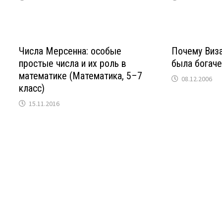
Числа Мерсенна: особые
Почему Виза
простые числа и их роль в
была богаче
математике (Математика, 5–7
08.12.2006
класс)
15.11.2016