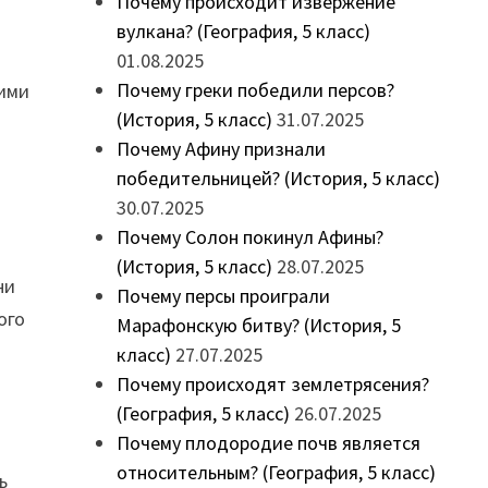
Почему происходит извержение
вулкана? (География, 5 класс)
01.08.2025
Почему греки победили персов?
оими
(История, 5 класс)
31.07.2025
Почему Афину признали
победительницей? (История, 5 класс)
30.07.2025
Почему Солон покинул Афины?
(История, 5 класс)
28.07.2025
ни
Почему персы проиграли
ого
Марафонскую битву? (История, 5
класс)
27.07.2025
Почему происходят землетрясения?
(География, 5 класс)
26.07.2025
Почему плодородие почв является
относительным? (География, 5 класс)
ь