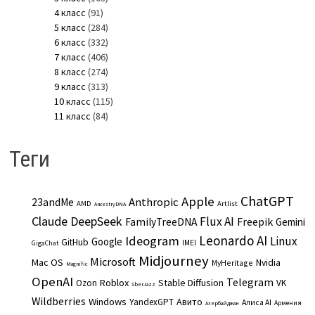
4 класс
(91)
5 класс
(284)
6 класс
(332)
7 класс
(406)
8 класс
(274)
9 класс
(313)
10 класс
(115)
11 класс
(84)
Теги
ChatGPT
Apple
Anthropic
23andMe
AMD
Artlist
AncestryDNA
Claude
DeepSeek
Flux AI
Freepik
FamilyTreeDNA
Gemini
Leonardo AI
Ideogram
Linux
Google
GitHub
IMEI
GigaChat
Midjourney
Microsoft
Mac OS
Nvidia
MyHeritage
Magnific
OpenAI
Telegram
Roblox
Stable Diffusion
Ozon
VK
SberJazz
Wildberries
Windows
Авито
YandexGPT
Алиса AI
Армения
Азербайджан