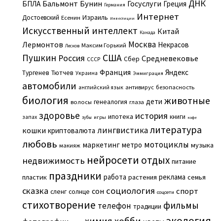
ДНК
Бальмонт
Бунин
Госуслуги
БПЛА
Греция
Германия
Интернет
Израиль
Достоевский
Есенин
Инвестиции
Искусственный интеллект
Китай
Канада
Москва
Лермонтов
Некрасов
Максим Горький
Лесков
Пушкин
США
Россия
Средневековье
Сбер
СССР
Франция
Яндекс
Тургенев
Тютчев
Украина
Эммиграция
автомобили
английский язык
антивирус
безопасность
биология
животные
дети
генеалогия
волосы
глаза
здоровье
история
ипотека
книги
запах
игры
зубы
кофе
литература
лингвистика
кошки
криптовалюта
любовь
мотоциклы
маркетинг
метро
музыка
макияж
нейросети
отдых
недвижимость
питание
праздники
работа
реклама
пластик
растения
семья
сказка
социология
сон
спорт
сленг
солнце
соцсети
стихотворение
фильмы
телефон
традиции
экология
химия
хобби