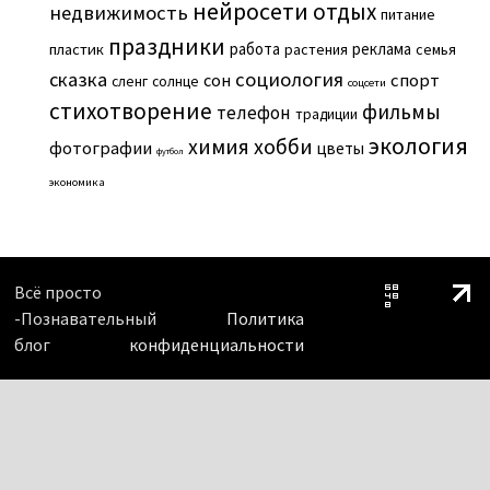
нейросети
отдых
недвижимость
питание
праздники
работа
реклама
пластик
растения
семья
сказка
социология
сон
спорт
сленг
солнце
соцсети
стихотворение
фильмы
телефон
традиции
экология
химия
хобби
фотографии
цветы
футбол
экономика
Всё просто
-Познавательный
Политика
блог
конфиденциальности