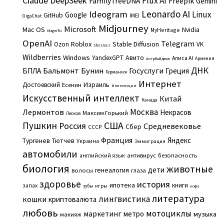
Claude
DeepSeek
Flux AI
Freepik
FamilyTreeDNA
Gemini
Leonardo AI
Ideogram
Linux
Google
GitHub
IMEI
GigaChat
Midjourney
Microsoft
Mac OS
Nvidia
MyHeritage
Magnific
OpenAI
Telegram
Roblox
Stable Diffusion
Ozon
VK
SberJazz
Wildberries
Windows
Авито
YandexGPT
Алиса AI
Армения
Азербайджан
ДНК
Бальмонт
Бунин
Госуслуги
БПЛА
Греция
Германия
Интернет
Израиль
Достоевский
Есенин
Инвестиции
Искусственный интеллект
Китай
Канада
Москва
Лермонтов
Некрасов
Максим Горький
Лесков
Пушкин
США
Россия
Средневековье
Сбер
СССР
Франция
Яндекс
Тургенев
Тютчев
Украина
Эммиграция
автомобили
английский язык
антивирус
безопасность
биология
животные
дети
генеалогия
волосы
глаза
здоровье
история
ипотека
книги
запах
игры
зубы
кофе
литература
лингвистика
кошки
криптовалюта
любовь
мотоциклы
маркетинг
метро
музыка
макияж