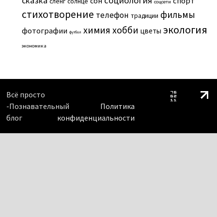
сказка
социология
сон
спорт
сленг
солнце
соцсети
стихотворение
фильмы
телефон
традиции
экология
химия
хобби
фотографии
цветы
футбол
экономика
Всё просто
-Познавательный
Политика
блог
конфиденциальности