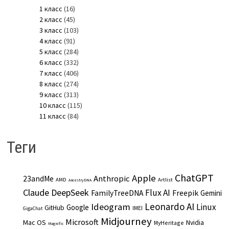
1 класс
(16)
2 класс
(45)
3 класс
(103)
4 класс
(91)
5 класс
(284)
6 класс
(332)
7 класс
(406)
8 класс
(274)
9 класс
(313)
10 класс
(115)
11 класс
(84)
Теги
ChatGPT
Apple
Anthropic
23andMe
AMD
Artlist
AncestryDNA
Claude
DeepSeek
Flux AI
Freepik
FamilyTreeDNA
Gemini
Leonardo AI
Ideogram
Linux
Google
GitHub
IMEI
GigaChat
Midjourney
Microsoft
Mac OS
Nvidia
MyHeritage
Magnific