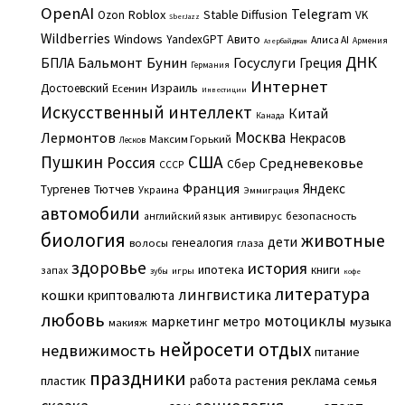
OpenAI
Telegram
Roblox
Stable Diffusion
Ozon
VK
SberJazz
Wildberries
Windows
Авито
YandexGPT
Алиса AI
Армения
Азербайджан
ДНК
Бальмонт
Бунин
Госуслуги
БПЛА
Греция
Германия
Интернет
Израиль
Достоевский
Есенин
Инвестиции
Искусственный интеллект
Китай
Канада
Москва
Лермонтов
Некрасов
Максим Горький
Лесков
Пушкин
США
Россия
Средневековье
Сбер
СССР
Франция
Яндекс
Тургенев
Тютчев
Украина
Эммиграция
автомобили
английский язык
антивирус
безопасность
биология
животные
дети
генеалогия
волосы
глаза
здоровье
история
ипотека
книги
запах
игры
зубы
кофе
литература
лингвистика
кошки
криптовалюта
любовь
мотоциклы
маркетинг
метро
музыка
макияж
нейросети
отдых
недвижимость
питание
праздники
работа
реклама
пластик
растения
семья