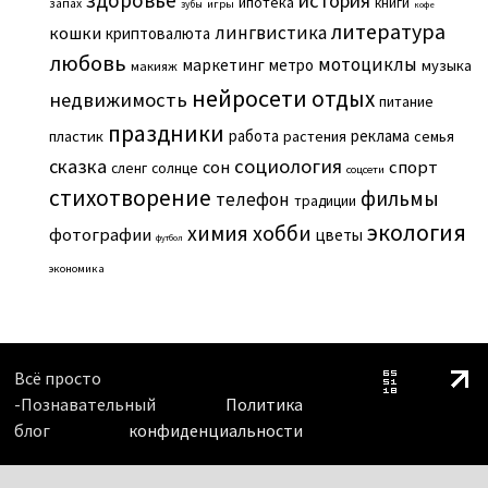
история
ипотека
книги
запах
игры
зубы
кофе
литература
лингвистика
кошки
криптовалюта
любовь
мотоциклы
маркетинг
метро
музыка
макияж
нейросети
отдых
недвижимость
питание
праздники
работа
реклама
пластик
растения
семья
сказка
социология
сон
спорт
сленг
солнце
соцсети
стихотворение
фильмы
телефон
традиции
экология
химия
хобби
фотографии
цветы
футбол
экономика
Всё просто
-Познавательный
Политика
блог
конфиденциальности