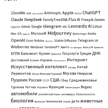
ChatGPT
Apple
Anthropic
23andMe
AMD
Artlist
AncestryDNA
Claude
DeepSeek
Flux AI
Freepik
FamilyTreeDNA
Gemini
Leonardo AI
Ideogram
Linux
Google
GitHub
IMEI
GigaChat
Midjourney
Microsoft
Mac OS
Nvidia
MyHeritage
Magnific
OpenAI
Telegram
Roblox
Stable Diffusion
Ozon
VK
SberJazz
Wildberries
Windows
Авито
YandexGPT
Алиса AI
Армения
Азербайджан
ДНК
Бальмонт
Бунин
Госуслуги
БПЛА
Греция
Германия
Интернет
Израиль
Достоевский
Есенин
Инвестиции
Искусственный интеллект
Китай
Канада
Москва
Лермонтов
Некрасов
Максим Горький
Лесков
Пушкин
США
Россия
Средневековье
Сбер
СССР
Франция
Яндекс
Тургенев
Тютчев
Украина
Эммиграция
автомобили
английский язык
антивирус
безопасность
биология
животные
дети
генеалогия
волосы
глаза
здоровье