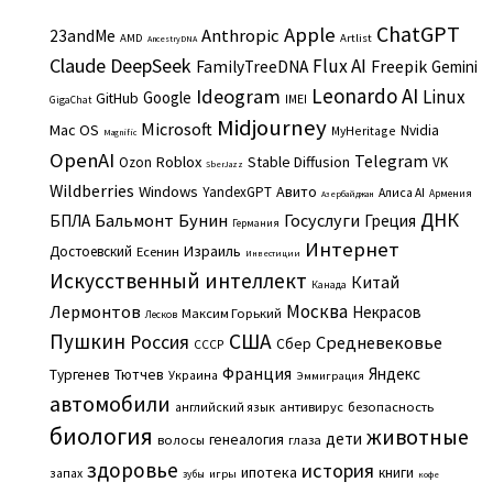
ChatGPT
Apple
Anthropic
23andMe
AMD
Artlist
AncestryDNA
Claude
DeepSeek
Flux AI
Freepik
FamilyTreeDNA
Gemini
Leonardo AI
Ideogram
Linux
Google
GitHub
IMEI
GigaChat
Midjourney
Microsoft
Mac OS
Nvidia
MyHeritage
Magnific
OpenAI
Telegram
Roblox
Stable Diffusion
Ozon
VK
SberJazz
Wildberries
Windows
Авито
YandexGPT
Алиса AI
Армения
Азербайджан
ДНК
Бальмонт
Бунин
Госуслуги
БПЛА
Греция
Германия
Интернет
Израиль
Достоевский
Есенин
Инвестиции
Искусственный интеллект
Китай
Канада
Москва
Лермонтов
Некрасов
Максим Горький
Лесков
Пушкин
США
Россия
Средневековье
Сбер
СССР
Франция
Яндекс
Тургенев
Тютчев
Украина
Эммиграция
автомобили
английский язык
антивирус
безопасность
биология
животные
дети
генеалогия
волосы
глаза
здоровье
история
ипотека
книги
запах
игры
зубы
кофе