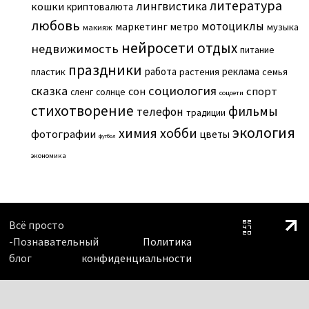
литература
лингвистика
кошки
криптовалюта
любовь
мотоциклы
маркетинг
метро
музыка
макияж
нейросети
отдых
недвижимость
питание
праздники
работа
реклама
пластик
растения
семья
сказка
социология
сон
спорт
сленг
солнце
соцсети
стихотворение
фильмы
телефон
традиции
экология
химия
хобби
фотографии
цветы
футбол
экономика
Всё просто
-Познавательный
Политика
блог
конфиденциальности