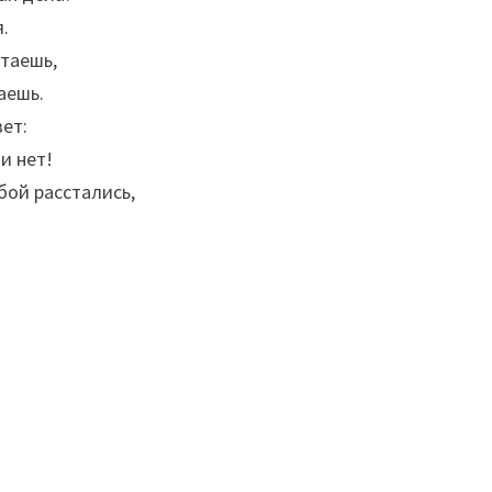
.
чтаешь,
аешь.
ет:
и нет!
обой расстались,