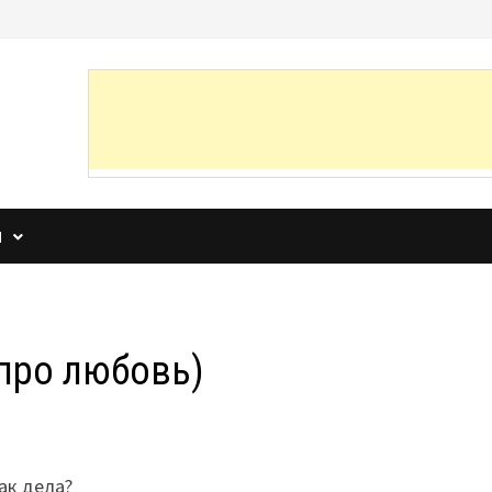
И
про любовь)
ак дела?