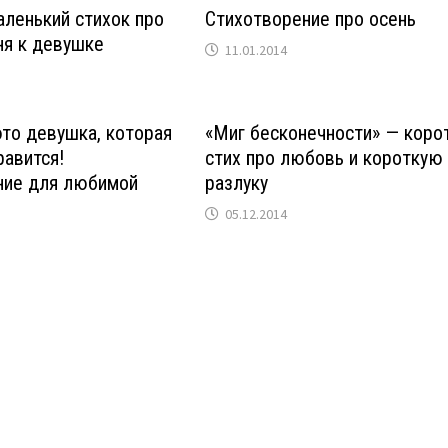
ленький стихок про
Стихотворение про осень
ня к девушке
11.01.2014
то девушка, которая
«Миг бесконечности» — коро
равится!
стих про любовь и короткую
ние для любимой
разлуку
05.12.2014