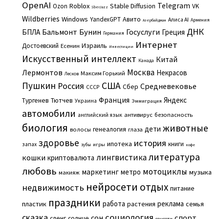
OpenAI
Telegram
Roblox
Stable Diffusion
Ozon
VK
SberJazz
Wildberries
Windows
Авито
YandexGPT
Алиса AI
Армения
Азербайджан
ДНК
Бальмонт
Бунин
Госуслуги
БПЛА
Греция
Германия
Интернет
Израиль
Достоевский
Есенин
Инвестиции
Искусственный интеллект
Китай
Канада
Москва
Лермонтов
Некрасов
Максим Горький
Лесков
Пушкин
США
Россия
Средневековье
Сбер
СССР
Франция
Яндекс
Тургенев
Тютчев
Украина
Эммиграция
автомобили
английский язык
антивирус
безопасность
биология
животные
дети
генеалогия
волосы
глаза
здоровье
история
ипотека
книги
запах
игры
зубы
кофе
литература
лингвистика
кошки
криптовалюта
любовь
мотоциклы
маркетинг
метро
музыка
макияж
нейросети
отдых
недвижимость
питание
праздники
работа
реклама
пластик
растения
семья
сказка
социология
сон
спорт
сленг
солнце
соцсети