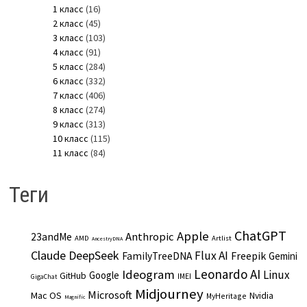
1 класс
(16)
2 класс
(45)
3 класс
(103)
4 класс
(91)
5 класс
(284)
6 класс
(332)
7 класс
(406)
8 класс
(274)
9 класс
(313)
10 класс
(115)
11 класс
(84)
Теги
ChatGPT
Apple
Anthropic
23andMe
AMD
Artlist
AncestryDNA
Claude
DeepSeek
Flux AI
Freepik
FamilyTreeDNA
Gemini
Leonardo AI
Ideogram
Linux
Google
GitHub
IMEI
GigaChat
Midjourney
Microsoft
Mac OS
Nvidia
MyHeritage
Magnific