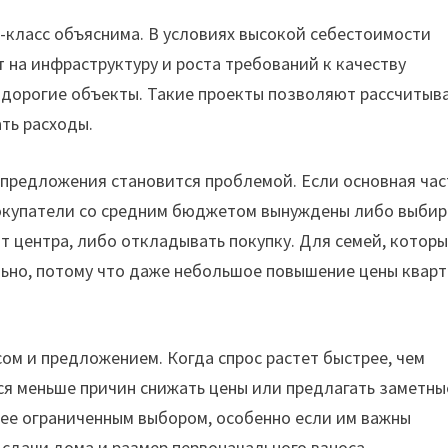
-класс объяснима. В условиях высокой себестоимости
т на инфраструктуру и роста требований к качеству
 дорогие объекты. Такие проекты позволяют рассчитыв
ть расходы.
 предложения становится проблемой. Если основная час
 покупатели со средним бюджетом вынуждены либо выбир
 центра, либо откладывать покупку. Для семей, котор
льно, потому что даже небольшое повышение цены квар
ом и предложением. Когда спрос растет быстрее, чем
ся меньше причин снижать цены или предлагать заметны
лее ограниченным выбором, особенно если им важны
 сдачи дома и размер первоначального взноса.