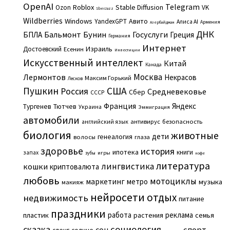
OpenAI
Telegram
Roblox
Stable Diffusion
Ozon
VK
SberJazz
Wildberries
Windows
Авито
YandexGPT
Алиса AI
Армения
Азербайджан
ДНК
Бальмонт
Бунин
Госуслуги
БПЛА
Греция
Германия
Интернет
Израиль
Достоевский
Есенин
Инвестиции
Искусственный интеллект
Китай
Канада
Москва
Лермонтов
Некрасов
Максим Горький
Лесков
Пушкин
США
Россия
Средневековье
Сбер
СССР
Франция
Яндекс
Тургенев
Тютчев
Украина
Эммиграция
автомобили
английский язык
антивирус
безопасность
биология
животные
дети
генеалогия
волосы
глаза
здоровье
история
ипотека
книги
запах
игры
зубы
кофе
литература
лингвистика
кошки
криптовалюта
любовь
мотоциклы
маркетинг
метро
музыка
макияж
нейросети
отдых
недвижимость
питание
праздники
работа
реклама
пластик
растения
семья
сказка
социология
сон
спорт