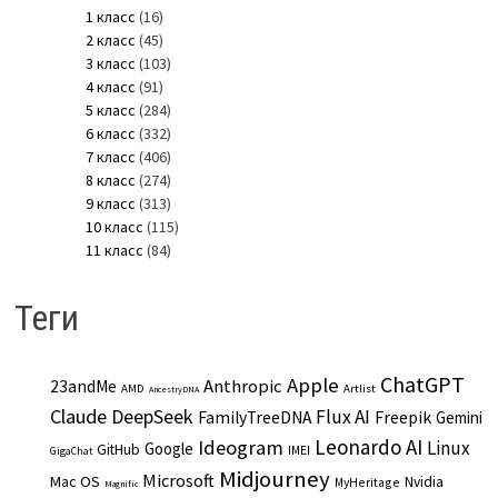
1 класс
(16)
2 класс
(45)
3 класс
(103)
4 класс
(91)
5 класс
(284)
6 класс
(332)
7 класс
(406)
8 класс
(274)
9 класс
(313)
10 класс
(115)
11 класс
(84)
Теги
ChatGPT
Apple
Anthropic
23andMe
AMD
Artlist
AncestryDNA
Claude
DeepSeek
Flux AI
Freepik
FamilyTreeDNA
Gemini
Leonardo AI
Ideogram
Linux
Google
GitHub
IMEI
GigaChat
Midjourney
Microsoft
Mac OS
Nvidia
MyHeritage
Magnific