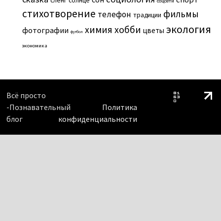
сленг
солнце
соцсети
стихотворение
фильмы
телефон
традиции
экология
химия
хобби
фотографии
цветы
футбол
экономика
Всё просто
-Познавательный
Политика
блог
конфиденциальности