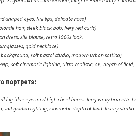
, 21-year-old Russian woman, elegant French lady, charism
shaped eyes, full lips, delicate nose)
nde hair, sleek black bob, fiery red curls)
dress, silk blouse, retro 1960s look)
sunglasses, gold necklace)
ckground, soft pastel studio, modern urban setting)
, soft cinematic lighting, ultra-realistic, 4K, depth of field)
о портрета:
triking blue eyes and high cheekbones, long wavy brunette ha
soft golden lighting, cinematic depth of field, luxury studio