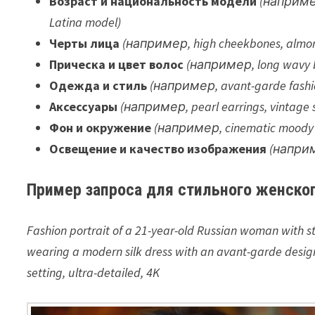
Возраст и национальность модели
(например
Latina model)
Черты лица
(например, high cheekbones, almond-
Прическа и цвет волос
(например, long wavy blo
Одежда и стиль
(например, avant-garde fashion 
Аксессуары
(например, pearl earrings, vintage 
Фон и окружение
(например, cinematic moody ba
Освещение и качество изображения
(например
Пример запроса для стильного женског
Fashion portrait of a 21-year-old Russian woman with s
wearing a modern silk dress with an avant-garde design, 
setting, ultra-detailed, 4K