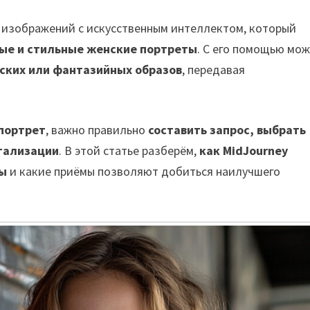
и изображений с искусственным интеллектом, который
ые и стильные женские портреты
. С его помощью мо
ских или фантазийных образов
, передавая
портрет
, важно правильно
составить запрос, выбрать
тализации
. В этой статье разберём,
как MidJourney
ты
и какие приёмы позволяют добиться наилучшего