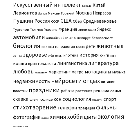
Искусственный интеллект
Китай
Канада
Москва
Лермонтов
Некрасов
Максим Горький
Лесков
Пушкин
США
Россия
Средневековье
Сбер
СССР
Франция
Яндекс
Тургенев
Тютчев
Украина
Эммиграция
автомобили
английский язык
антивирус
безопасность
биология
животные
дети
генеалогия
волосы
глаза
здоровье
история
ипотека
книги
запах
игры
зубы
кофе
литература
лингвистика
кошки
криптовалюта
любовь
мотоциклы
маркетинг
метро
музыка
макияж
нейросети
отдых
недвижимость
питание
праздники
работа
реклама
пластик
растения
семья
сказка
социология
сон
спорт
сленг
солнце
соцсети
стихотворение
фильмы
телефон
традиции
экология
химия
хобби
фотографии
цветы
футбол
экономика