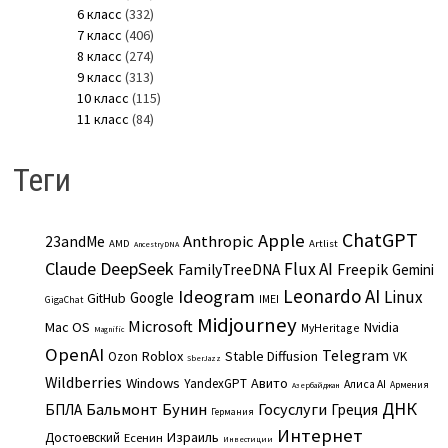
6 класс
(332)
7 класс
(406)
8 класс
(274)
9 класс
(313)
10 класс
(115)
11 класс
(84)
Теги
ChatGPT
Apple
Anthropic
23andMe
AMD
Artlist
AncestryDNA
Claude
DeepSeek
Flux AI
Freepik
FamilyTreeDNA
Gemini
Leonardo AI
Ideogram
Linux
Google
GitHub
IMEI
GigaChat
Midjourney
Microsoft
Mac OS
Nvidia
MyHeritage
Magnific
OpenAI
Telegram
Roblox
Stable Diffusion
Ozon
VK
SberJazz
Wildberries
Windows
Авито
YandexGPT
Алиса AI
Армения
Азербайджан
ДНК
Бальмонт
Бунин
Госуслуги
БПЛА
Греция
Германия
Интернет
Израиль
Достоевский
Есенин
Инвестиции