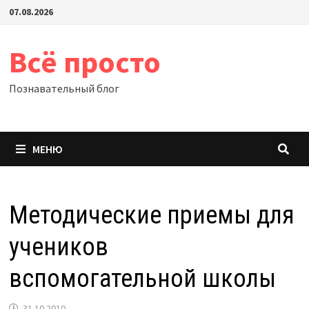
Перейти
07.08.2026
к
содержимому
Всё просто
Познавательный блог
МЕНЮ
Методические приемы для
учеников
вспомогательной школы
31.10.2010