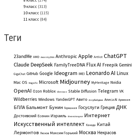
9 класс
(313)
10 класс
(115)
11 класс
(84)
Теги
ChatGPT
Apple
Anthropic
23andMe
AMD
Artlist
AncestryDNA
Claude
DeepSeek
Flux AI
Freepik
FamilyTreeDNA
Gemini
Leonardo AI
Ideogram
Linux
Google
GitHub
IMEI
GigaChat
Midjourney
Microsoft
Mac OS
Nvidia
MyHeritage
Magnific
OpenAI
Telegram
Roblox
Stable Diffusion
Ozon
VK
SberJazz
Wildberries
Windows
Авито
YandexGPT
Алиса AI
Армения
Азербайджан
ДНК
Бальмонт
Бунин
Госуслуги
БПЛА
Греция
Германия
Интернет
Израиль
Достоевский
Есенин
Инвестиции
Искусственный интеллект
Китай
Канада
Москва
Лермонтов
Некрасов
Максим Горький
Лесков