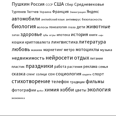
Пушкин
США
Россия
Средневековье
Сбер
СССР
Франция
Яндекс
Тургенев
Тютчев
Украина
Эммиграция
автомобили
английский язык
антивирус
безопасность
биология
животные
дети
генеалогия
волосы
глаза
здоровье
история
ипотека
книги
запах
игры
зубы
кофе
литература
лингвистика
кошки
криптовалюта
любовь
мотоциклы
маркетинг
метро
музыка
макияж
нейросети
отдых
недвижимость
питание
праздники
работа
реклама
пластик
растения
семья
сказка
социология
сон
спорт
сленг
солнце
соцсети
стихотворение
фильмы
телефон
традиции
экология
химия
хобби
фотографии
цветы
футбол
экономика