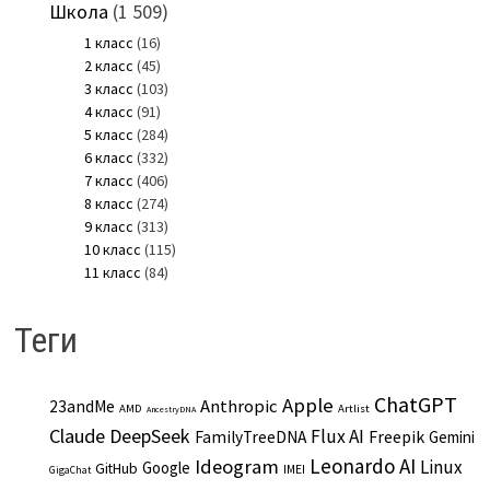
Школа
(1 509)
1 класс
(16)
2 класс
(45)
3 класс
(103)
4 класс
(91)
5 класс
(284)
6 класс
(332)
7 класс
(406)
8 класс
(274)
9 класс
(313)
10 класс
(115)
11 класс
(84)
Теги
ChatGPT
Apple
Anthropic
23andMe
AMD
Artlist
AncestryDNA
Claude
DeepSeek
Flux AI
Freepik
FamilyTreeDNA
Gemini
Leonardo AI
Ideogram
Linux
Google
GitHub
IMEI
GigaChat