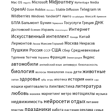
Midjourney
Microsoft
Mac OS
Nvidia
MyHeritage
Magnific
OpenAI
Telegram
Roblox
Stable Diffusion
Ozon
VK
SberJazz
Wildberries
Windows
Авито
YandexGPT
Алиса AI
Армения
Азербайджан
ДНК
Бальмонт
Бунин
Госуслуги
БПЛА
Греция
Германия
Интернет
Израиль
Достоевский
Есенин
Инвестиции
Искусственный интеллект
Китай
Канада
Москва
Лермонтов
Некрасов
Максим Горький
Лесков
Пушкин
США
Россия
Средневековье
Сбер
СССР
Франция
Яндекс
Тургенев
Тютчев
Украина
Эммиграция
автомобили
английский язык
антивирус
безопасность
биология
животные
дети
генеалогия
волосы
глаза
здоровье
история
ипотека
книги
запах
игры
зубы
кофе
литература
лингвистика
кошки
криптовалюта
любовь
мотоциклы
маркетинг
метро
музыка
макияж
нейросети
отдых
недвижимость
питание
праздники
работа
реклама
пластик
растения
семья