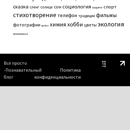
сказка
социология
сон
спорт
сленг
солнце
соцсети
стихотворение
фильмы
телефон
традиции
экология
химия
хобби
фотографии
цветы
футбол
экономика
Всё просто
-Познавательный
Политика
блог
конфиденциальности