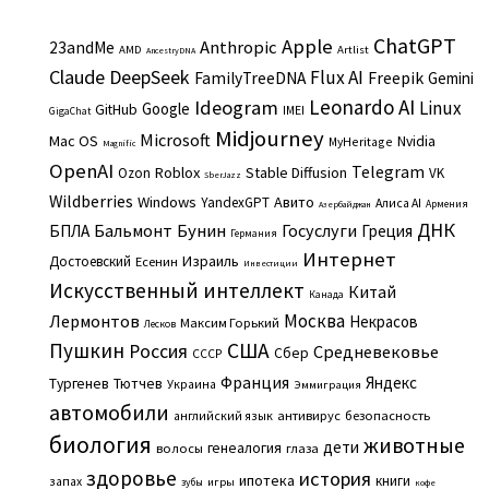
ChatGPT
Apple
Anthropic
23andMe
AMD
Artlist
AncestryDNA
Claude
DeepSeek
Flux AI
Freepik
FamilyTreeDNA
Gemini
Leonardo AI
Ideogram
Linux
Google
GitHub
IMEI
GigaChat
Midjourney
Microsoft
Mac OS
Nvidia
MyHeritage
Magnific
OpenAI
Telegram
Roblox
Stable Diffusion
Ozon
VK
SberJazz
Wildberries
Windows
Авито
YandexGPT
Алиса AI
Армения
Азербайджан
ДНК
Бальмонт
Бунин
Госуслуги
БПЛА
Греция
Германия
Интернет
Израиль
Достоевский
Есенин
Инвестиции
Искусственный интеллект
Китай
Канада
Москва
Лермонтов
Некрасов
Максим Горький
Лесков
Пушкин
США
Россия
Средневековье
Сбер
СССР
Франция
Яндекс
Тургенев
Тютчев
Украина
Эммиграция
автомобили
английский язык
антивирус
безопасность
биология
животные
дети
генеалогия
волосы
глаза
здоровье
история
ипотека
книги
запах
игры
зубы
кофе