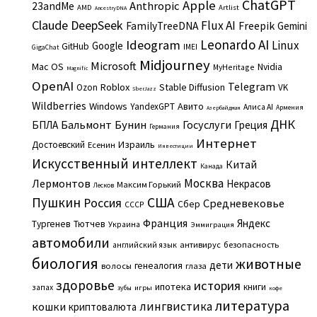
ChatGPT
Apple
Anthropic
23andMe
AMD
Artlist
AncestryDNA
Claude
DeepSeek
Flux AI
Freepik
FamilyTreeDNA
Gemini
Leonardo AI
Ideogram
Linux
Google
GitHub
IMEI
GigaChat
Midjourney
Microsoft
Mac OS
Nvidia
MyHeritage
Magnific
OpenAI
Telegram
Roblox
Stable Diffusion
Ozon
VK
SberJazz
Wildberries
Windows
Авито
YandexGPT
Алиса AI
Армения
Азербайджан
ДНК
Бальмонт
Бунин
Госуслуги
БПЛА
Греция
Германия
Интернет
Израиль
Достоевский
Есенин
Инвестиции
Искусственный интеллект
Китай
Канада
Москва
Лермонтов
Некрасов
Максим Горький
Лесков
Пушкин
США
Россия
Средневековье
Сбер
СССР
Франция
Яндекс
Тургенев
Тютчев
Украина
Эммиграция
автомобили
английский язык
антивирус
безопасность
биология
животные
дети
генеалогия
волосы
глаза
здоровье
история
ипотека
книги
запах
игры
зубы
кофе
литература
лингвистика
кошки
криптовалюта