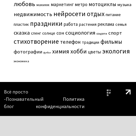
любовь
мотоциклы
маркетинг
метро
музыка
макияж
нейросети
отдых
недвижимость
питание
праздники
работа
реклама
пластик
растения
семья
сказка
социология
сон
спорт
сленг
солнце
соцсети
стихотворение
фильмы
телефон
традиции
экология
химия
хобби
фотографии
цветы
футбол
экономика
Всё просто
-Познавательный
Политика
блог
конфиденциальности