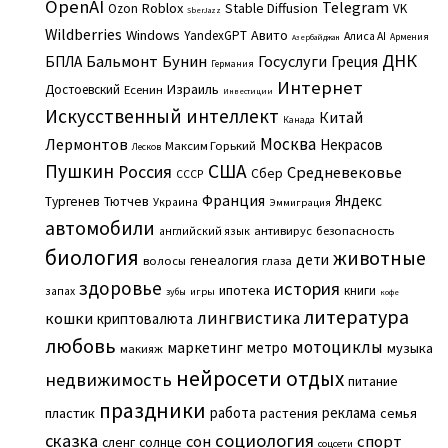
OpenAI
Telegram
Roblox
Stable Diffusion
Ozon
VK
SberJazz
Wildberries
Windows
Авито
YandexGPT
Алиса AI
Армения
Азербайджан
ДНК
Бальмонт
Бунин
Госуслуги
БПЛА
Греция
Германия
Интернет
Израиль
Достоевский
Есенин
Инвестиции
Искусственный интеллект
Китай
Канада
Москва
Лермонтов
Некрасов
Максим Горький
Лесков
Пушкин
США
Россия
Средневековье
Сбер
СССР
Франция
Яндекс
Тургенев
Тютчев
Украина
Эммиграция
автомобили
английский язык
антивирус
безопасность
биология
животные
дети
генеалогия
волосы
глаза
здоровье
история
ипотека
книги
запах
игры
зубы
кофе
литература
лингвистика
кошки
криптовалюта
любовь
мотоциклы
маркетинг
метро
музыка
макияж
нейросети
отдых
недвижимость
питание
праздники
работа
реклама
пластик
растения
семья
сказка
социология
сон
спорт
сленг
солнце
соцсети