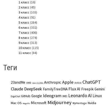
1 класс
(16)
2 класс
(45)
3 класс
(103)
4 класс
(91)
5 класс
(284)
6 класс
(332)
7 класс
(406)
8 класс
(274)
9 класс
(313)
10 класс
(115)
11 класс
(84)
Теги
ChatGPT
Apple
Anthropic
23andMe
AMD
Artlist
AncestryDNA
Claude
DeepSeek
Flux AI
Freepik
FamilyTreeDNA
Gemini
Leonardo AI
Ideogram
Linux
Google
GitHub
IMEI
GigaChat
Midjourney
Microsoft
Mac OS
Nvidia
MyHeritage
Magnific