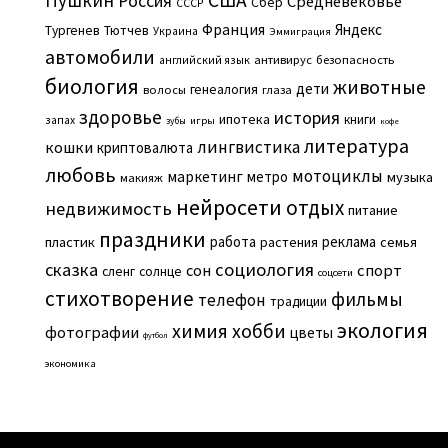
Пушкин
США
Россия
Средневековье
Сбер
СССР
Франция
Яндекс
Тургенев
Тютчев
Украина
Эммиграция
автомобили
английский язык
антивирус
безопасность
биология
животные
дети
генеалогия
волосы
глаза
здоровье
история
ипотека
книги
запах
игры
зубы
кофе
литература
лингвистика
кошки
криптовалюта
любовь
мотоциклы
маркетинг
метро
музыка
макияж
нейросети
отдых
недвижимость
питание
праздники
работа
реклама
пластик
растения
семья
сказка
социология
сон
спорт
сленг
солнце
соцсети
стихотворение
фильмы
телефон
традиции
экология
химия
хобби
фотографии
цветы
футбол
экономика