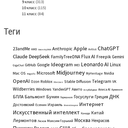
9 класс
(313)
10 класс
(115)
11 класс
(84)
Теги
ChatGPT
Apple
Anthropic
23andMe
AMD
Artlist
AncestryDNA
Claude
DeepSeek
Flux AI
Freepik
FamilyTreeDNA
Gemini
Leonardo AI
Ideogram
Linux
Google
GitHub
IMEI
GigaChat
Midjourney
Microsoft
Mac OS
Nvidia
MyHeritage
Magnific
OpenAI
Telegram
Roblox
Stable Diffusion
Ozon
VK
SberJazz
Wildberries
Windows
Авито
YandexGPT
Алиса AI
Армения
Азербайджан
ДНК
Бальмонт
Бунин
Госуслуги
БПЛА
Греция
Германия
Интернет
Израиль
Достоевский
Есенин
Инвестиции
Искусственный интеллект
Китай
Канада
Москва
Лермонтов
Некрасов
Максим Горький
Лесков