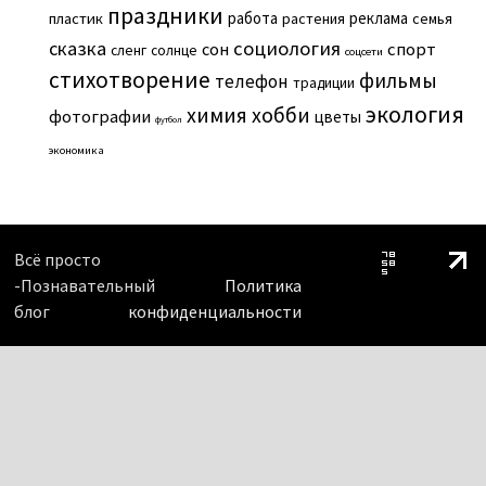
праздники
работа
реклама
пластик
растения
семья
сказка
социология
сон
спорт
сленг
солнце
соцсети
стихотворение
фильмы
телефон
традиции
экология
химия
хобби
фотографии
цветы
футбол
экономика
Всё просто
-Познавательный
Политика
блог
конфиденциальности