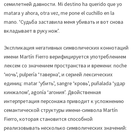
семилетней давности. Mi destino ha querido que yo
matara y ahora, otra vez, me pone el cuchillo en la
mano. ‘Судьба заставила меня убивать и вот снова
вкладывает в руку нож’.
Экспликация негативных символических коннотаций
имени Martín Fierro верифицируется употреблением
лексем со значением пространства и времени: noche
‘ночь’, pulpería ‘таверна’, и серией лексических
единиц: matar ‘убить’, sangre ‘кровь’, puñalada ‘удар
кинжалом’, agonía ‘агония’. Двойственная
интерпретация персонажа приводит к усложнению
семантической структуры имени-символа Martín
Fierro, которая становится способной
реализовывать несколько символических значений: