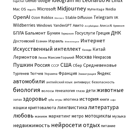
Ideogram
Linux
Google
GitHub
IMEI
GigaChat
Midjourney
Microsoft
Mac OS
Nvidia
MyHeritage
Magnific
OpenAI
Telegram
Roblox
Stable Diffusion
Ozon
VK
SberJazz
Wildberries
Windows
Авито
YandexGPT
Алиса AI
Армения
Азербайджан
ДНК
Бальмонт
Бунин
Госуслуги
БПЛА
Греция
Германия
Интернет
Израиль
Достоевский
Есенин
Инвестиции
Искусственный интеллект
Китай
Канада
Москва
Лермонтов
Некрасов
Максим Горький
Лесков
Пушкин
США
Россия
Средневековье
Сбер
СССР
Франция
Яндекс
Тургенев
Тютчев
Украина
Эммиграция
автомобили
английский язык
антивирус
безопасность
биология
животные
дети
генеалогия
волосы
глаза
здоровье
история
ипотека
книги
запах
игры
зубы
кофе
литература
лингвистика
кошки
криптовалюта
любовь
мотоциклы
маркетинг
метро
музыка
макияж
нейросети
отдых
недвижимость
питание