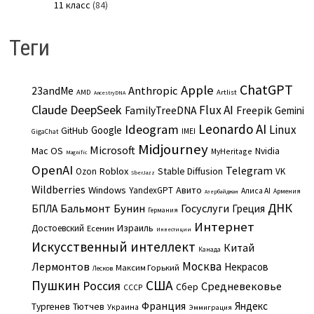
11 класс
(84)
Теги
ChatGPT
Apple
Anthropic
23andMe
AMD
Artlist
AncestryDNA
Claude
DeepSeek
Flux AI
Freepik
FamilyTreeDNA
Gemini
Leonardo AI
Ideogram
Linux
Google
GitHub
IMEI
GigaChat
Midjourney
Microsoft
Mac OS
Nvidia
MyHeritage
Magnific
OpenAI
Telegram
Roblox
Stable Diffusion
Ozon
VK
SberJazz
Wildberries
Windows
Авито
YandexGPT
Алиса AI
Армения
Азербайджан
ДНК
Бальмонт
Бунин
Госуслуги
БПЛА
Греция
Германия
Интернет
Израиль
Достоевский
Есенин
Инвестиции
Искусственный интеллект
Китай
Канада
Москва
Лермонтов
Некрасов
Максим Горький
Лесков
Пушкин
США
Россия
Средневековье
Сбер
СССР
Франция
Яндекс
Тургенев
Тютчев
Украина
Эммиграция