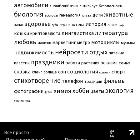
автомобили
английский язык
антивирус
безопасность
биология
животные
дети
генеалогия
волосы
глаза
здоровье
история
ипотека
книги
запах
игры
зубы
кофе
литература
лингвистика
кошки
криптовалюта
любовь
мотоциклы
маркетинг
метро
музыка
макияж
нейросети
отдых
недвижимость
питание
праздники
работа
реклама
пластик
растения
семья
сказка
социология
сон
спорт
сленг
солнце
соцсети
стихотворение
фильмы
телефон
традиции
экология
химия
хобби
фотографии
цветы
футбол
экономика
Всё просто
-Познавательный
Политика