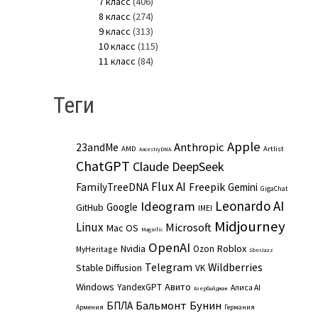
7 класс
(406)
8 класс
(274)
9 класс
(313)
10 класс
(115)
11 класс
(84)
Теги
Apple
Anthropic
23andMe
AMD
Artlist
AncestryDNA
ChatGPT
Claude
DeepSeek
Flux AI
Freepik
FamilyTreeDNA
Gemini
GigaChat
Leonardo AI
Ideogram
Google
GitHub
IMEI
Midjourney
Linux
Microsoft
Mac OS
Magnific
OpenAI
Roblox
Nvidia
Ozon
MyHeritage
SberJazz
Telegram
Wildberries
Stable Diffusion
VK
Windows
Авито
YandexGPT
Алиса AI
Азербайджан
Бальмонт
Бунин
БПЛА
Армения
Германия