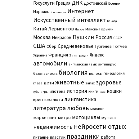
ДНК
Госуслуги
Греция
Достоевский
Есенин
Интернет
Израиль
Инвестиции
Искусственный интеллект
Канада
Китай
Лермонтов
Максим Горький
Лесков
Пушкин
Москва
Россия
Некрасов
СССР
США
Средневековье
Сбер
Тургенев
Тютчев
Франция
Яндекс
Украина
Эммиграция
автомобили
английский язык
антивирус
биология
генеалогия
безопасность
волосы
животные
здоровье
дети
глаза
запах
история
кошки
ипотека
книги
игры
зубы
кофе
лингвистика
криптовалюта
литература
любовь
макияж
мотоциклы
маркетинг
метро
музыка
нейросети
отдых
недвижимость
праздники
работа
питание
пластик