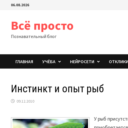
Перейти
06.08.2026
к
содержимому
Всё просто
Познавательный блог
ГЛАВНАЯ
УЧЁБА
НЕЙРОСЕТИ
ОТКЛИК
Инстинкт и опыт рыб
09.12.2010
У рыб присутст
приобретается