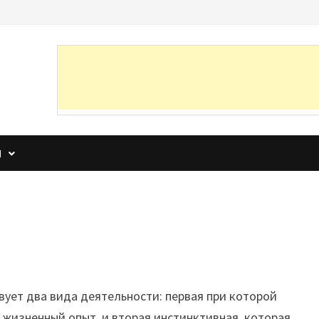
И
вует два вида деятельности: первая при которой
 жизненный опыт, и вторая инстинктивная, которая