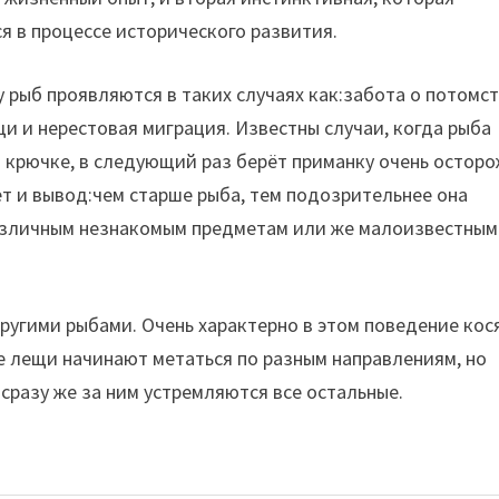
я в процессе исторического развития.
 рыб проявляются в таких случаях как:забота о потомст
и и нерестовая миграция. Известны случаи, когда рыба
 крючке, в следующий раз берёт приманку очень осторо
т и вывод:чем старше рыба, тем подозрительнее она
азличным незнакомым предметам или же малоизвестным
угими рыбами. Очень характерно в этом поведение кос
е лещи начинают метаться по разным направлениям, но
 сразу же за ним устремляются все остальные.