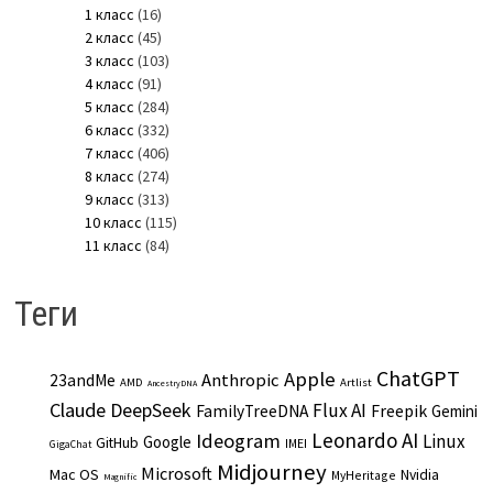
1 класс
(16)
2 класс
(45)
3 класс
(103)
4 класс
(91)
5 класс
(284)
6 класс
(332)
7 класс
(406)
8 класс
(274)
9 класс
(313)
10 класс
(115)
11 класс
(84)
Теги
ChatGPT
Apple
Anthropic
23andMe
AMD
Artlist
AncestryDNA
Claude
DeepSeek
Flux AI
Freepik
FamilyTreeDNA
Gemini
Leonardo AI
Ideogram
Linux
Google
GitHub
IMEI
GigaChat
Midjourney
Microsoft
Mac OS
Nvidia
MyHeritage
Magnific