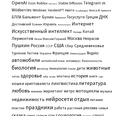
OpenAI
Telegram
Roblox
Stable Diffusion
Ozon
VK
SberJazz
Wildberries
Windows
Авито
YandexGPT
Алиса AI
Армения
Азербайджан
ДНК
Бальмонт
Бунин
Госуслуги
БПЛА
Греция
Германия
Интернет
Израиль
Достоевский
Есенин
Инвестиции
Искусственный интеллект
Китай
Канада
Москва
Лермонтов
Некрасов
Максим Горький
Лесков
Пушкин
США
Россия
Средневековье
Сбер
СССР
Франция
Яндекс
Тургенев
Тютчев
Украина
Эммиграция
автомобили
английский язык
антивирус
безопасность
биология
животные
дети
генеалогия
волосы
глаза
здоровье
история
ипотека
книги
запах
игры
зубы
кофе
литература
лингвистика
кошки
криптовалюта
любовь
мотоциклы
маркетинг
метро
музыка
макияж
нейросети
отдых
недвижимость
питание
праздники
работа
реклама
пластик
растения
семья
сказка
социология
сон
спорт
сленг
солнце
соцсети