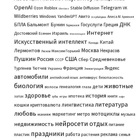
OpenAI
Telegram
Roblox
Stable Diffusion
Ozon
VK
SberJazz
Wildberries
Windows
Авито
YandexGPT
Алиса AI
Армения
Азербайджан
ДНК
Бальмонт
Бунин
Госуслуги
БПЛА
Греция
Германия
Интернет
Израиль
Достоевский
Есенин
Инвестиции
Искусственный интеллект
Китай
Канада
Москва
Лермонтов
Некрасов
Максим Горький
Лесков
Пушкин
США
Россия
Средневековье
Сбер
СССР
Франция
Яндекс
Тургенев
Тютчев
Украина
Эммиграция
автомобили
английский язык
антивирус
безопасность
биология
животные
дети
генеалогия
волосы
глаза
здоровье
история
ипотека
книги
запах
игры
зубы
кофе
литература
лингвистика
кошки
криптовалюта
любовь
мотоциклы
маркетинг
метро
музыка
макияж
нейросети
отдых
недвижимость
питание
праздники
работа
реклама
пластик
растения
семья