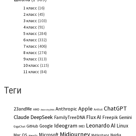
1 класс
(16)
2 класс
(45)
3 класс
(103)
4 класс
(91)
5 класс
(284)
6 класс
(332)
7 класс
(406)
8 класс
(274)
9 класс
(313)
10 класс
(115)
11 класс
(84)
Теги
ChatGPT
Apple
Anthropic
23andMe
AMD
Artlist
AncestryDNA
Claude
DeepSeek
Flux AI
Freepik
FamilyTreeDNA
Gemini
Leonardo AI
Ideogram
Linux
Google
GitHub
IMEI
GigaChat
Midjourney
Microsoft
Mac OS
Nvidia
MyHeritage
Magnific