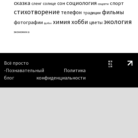
сказка
социология
сон
спорт
сленг
солнце
соцсети
стихотворение
фильмы
телефон
традиции
экология
химия
хобби
фотографии
цветы
футбол
экономика
Всё просто
-Познавательный
Политика
блог
конфиденциальности