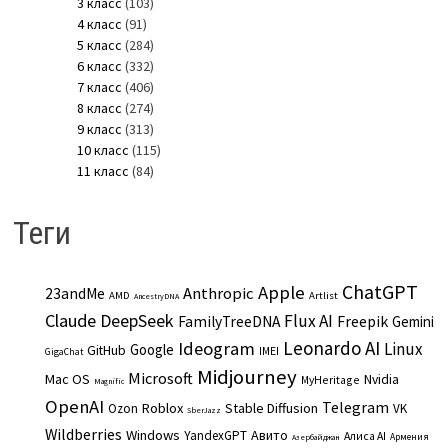
3 класс
(103)
4 класс
(91)
5 класс
(284)
6 класс
(332)
7 класс
(406)
8 класс
(274)
9 класс
(313)
10 класс
(115)
11 класс
(84)
Теги
ChatGPT
Apple
Anthropic
23andMe
AMD
Artlist
AncestryDNA
Claude
DeepSeek
Flux AI
Freepik
FamilyTreeDNA
Gemini
Leonardo AI
Ideogram
Linux
Google
GitHub
IMEI
GigaChat
Midjourney
Microsoft
Mac OS
Nvidia
MyHeritage
Magnific
OpenAI
Telegram
Roblox
Stable Diffusion
Ozon
VK
SberJazz
Wildberries
Windows
Авито
YandexGPT
Алиса AI
Армения
Азербайджан