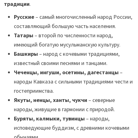
традиции
.
Русские
– самый многочисленный народ России,
составляющий большую часть населения.
Татары
– второй по численности народ,
имеющий богатую мусульманскую культуру.
Башкиры
– народ с кочевыми традициями,
известный своими песнями и танцами.
Чеченцы, ингуши, осетины, дагестанцы
–
народы Кавказа с сильными традициями чести и
гостеприимства.
Якуты, ненцы, ханты, чукчи
– северные
народы, живущие в гармонии с природой.
Буряты, калмыки, тувинцы
– народы,
исповедующие буддизм, с древними кочевыми
обычаями.