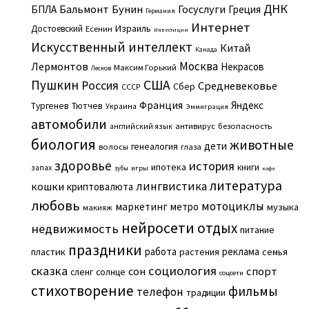
ДНК
Бальмонт
Бунин
Госуслуги
БПЛА
Греция
Германия
Интернет
Израиль
Достоевский
Есенин
Инвестиции
Искусственный интеллект
Китай
Канада
Москва
Лермонтов
Некрасов
Максим Горький
Лесков
Пушкин
США
Россия
Средневековье
Сбер
СССР
Франция
Яндекс
Тургенев
Тютчев
Украина
Эммиграция
автомобили
английский язык
антивирус
безопасность
биология
животные
дети
генеалогия
волосы
глаза
здоровье
история
ипотека
книги
запах
игры
зубы
кофе
литература
лингвистика
кошки
криптовалюта
любовь
мотоциклы
маркетинг
метро
музыка
макияж
нейросети
отдых
недвижимость
питание
праздники
работа
реклама
пластик
растения
семья
сказка
социология
сон
спорт
сленг
солнце
соцсети
стихотворение
фильмы
телефон
традиции