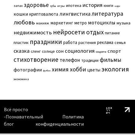
здоровье
история
ипотека
книги
запах
игры
зубы
кофе
литература
лингвистика
кошки
криптовалюта
любовь
мотоциклы
маркетинг
метро
музыка
макияж
нейросети
отдых
недвижимость
питание
праздники
работа
реклама
пластик
растения
семья
сказка
социология
сон
спорт
сленг
солнце
соцсети
стихотворение
фильмы
телефон
традиции
экология
химия
хобби
фотографии
цветы
футбол
экономика
Всё просто
-Познавательный
Политика
блог
конфиденциальности