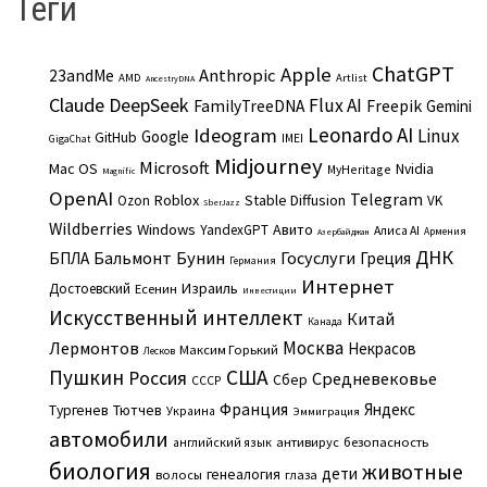
Теги
ChatGPT
Apple
Anthropic
23andMe
AMD
Artlist
AncestryDNA
Claude
DeepSeek
Flux AI
Freepik
FamilyTreeDNA
Gemini
Leonardo AI
Ideogram
Linux
Google
GitHub
IMEI
GigaChat
Midjourney
Microsoft
Mac OS
Nvidia
MyHeritage
Magnific
OpenAI
Telegram
Roblox
Stable Diffusion
Ozon
VK
SberJazz
Wildberries
Windows
Авито
YandexGPT
Алиса AI
Армения
Азербайджан
ДНК
Бальмонт
Бунин
Госуслуги
БПЛА
Греция
Германия
Интернет
Израиль
Достоевский
Есенин
Инвестиции
Искусственный интеллект
Китай
Канада
Москва
Лермонтов
Некрасов
Максим Горький
Лесков
Пушкин
США
Россия
Средневековье
Сбер
СССР
Франция
Яндекс
Тургенев
Тютчев
Украина
Эммиграция
автомобили
английский язык
антивирус
безопасность
биология
животные
дети
генеалогия
волосы
глаза